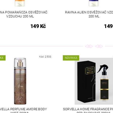
INA POMARAŃCZA OSVĚŽOVAČ
RAVINA ALIEN OSVĚŽOVAČ V
VZDUCHU 200 ML
200 ML
149 Kč
149
Kód:
2533
KA
NOVINKA
VELLA PERFUME AMORE BODY
SORVELLA HOME FRAGRANCE P