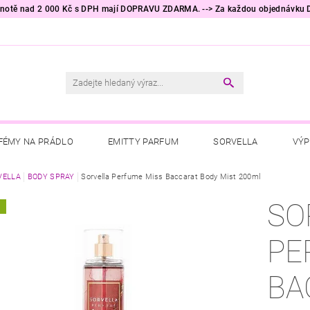
odnotě nad 2 000 Kč s DPH mají DOPRAVU ZDARMA. --> Za každou objednávku
FÉMY NA PRÁDLO
EMITTY PARFUM
SORVELLA
VÝP
RÁDLO
VELLA
BODY SPRAY
PRACÍ PROSTŘEDKY
Sorvella Perfume Miss Baccarat Body Mist 200ml
TESORI D'ORIENTE
RA
SO
A
ÁCNOSTI
HYGIENICKÉ POTŘEBY
KALLOS COSMETICS
PE
NĚ DO AUTA
AKČNÍ ZBOŽÍ
TIP NA DÁREK 🎁
OBCHO
BA