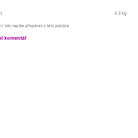
t
0.5 kg
í, kdo napíše příspěvek k této položce.
at komentář