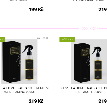
MIST 200ML
RED BACCARAT 200ML
199 Kč
219
Kód:
2548
KA
NOVINKA
LLA HOME FRAGRANCE PREMIUM
SORVELLA HOME FRAGRANCE P
DAY DREAMING 200ML
BLUE ANGEL 200ML
219 Kč
219