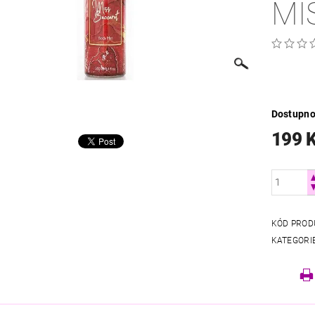
MI
Dostupno
199 
KÓD PROD
KATEGORI