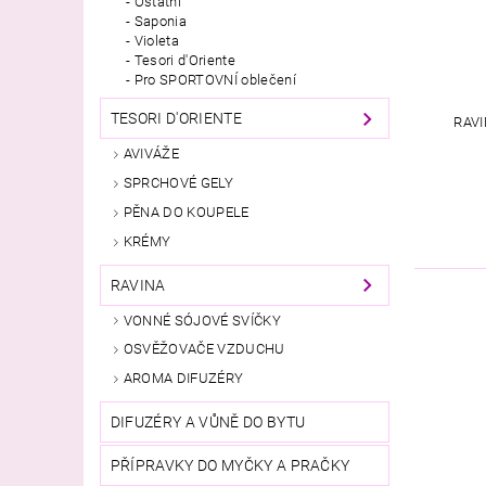
Ostatní
Saponia
Violeta
Tesori d'Oriente
Pro SPORTOVNÍ oblečení
TESORI D'ORIENTE
RAVI
AVIVÁŽE
SPRCHOVÉ GELY
PĚNA DO KOUPELE
KRÉMY
RAVINA
VONNÉ SÓJOVÉ SVÍČKY
OSVĚŽOVAČE VZDUCHU
AROMA DIFUZÉRY
DIFUZÉRY A VŮNĚ DO BYTU
PŘÍPRAVKY DO MYČKY A PRAČKY