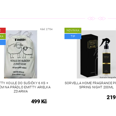
Kód:
2704
E
NOVINKA
KA
TIP
TTY KOULE DO SUŠIČKY 6 KS +
SORVELLA HOME FRAGRANCE P
ÉM NA PRÁDLO EMITTY ARIELKA
SPRING NIGHT 200ML
ZDARMA
219
499 Kč