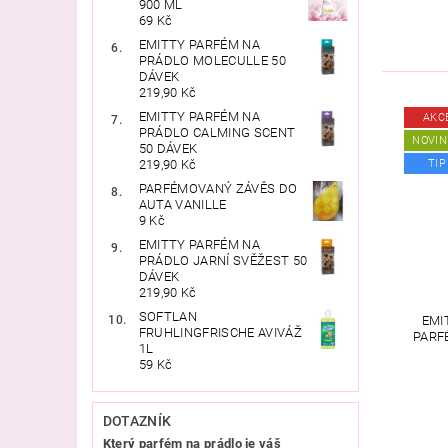
900 ML
69 Kč
EMITTY PARFÉM NA
PRÁDLO MOLECULLE 50
DÁVEK
219,90 Kč
EMITTY PARFÉM NA
AKC
PRÁDLO CALMING SCENT
NOVIN
50 DÁVEK
219,90 Kč
TIP
PARFÉMOVANÝ ZÁVĚS DO
AUTA VANILLE
9 Kč
EMITTY PARFÉM NA
PRÁDLO JARNÍ SVĚŽEST 50
DÁVEK
219,90 Kč
SOFTLAN
EMI
FRUHLINGFRISCHE AVIVÁŽ
PARF
1L
59 Kč
DOTAZNÍK
Který parfém na prádlo je váš