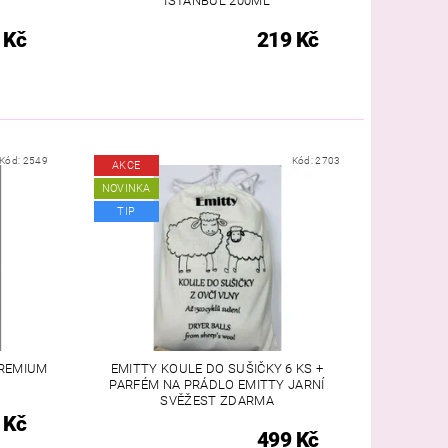
ISTANBUL 200ML
 Kč
219 Kč
Kód:
2549
Kód:
2703
AKCE
NOVINKA
TIP
REMIUM
EMITTY KOULE DO SUŠIČKY 6 KS +
PARFÉM NA PRÁDLO EMITTY JARNÍ
SVĚŽEST ZDARMA
 Kč
499 Kč