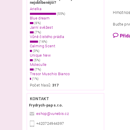
nejoblíbenější?
Arielka
Hmotnos
(55%)
Blue dream
(6%)
Buďte prvn
Jarní svěžest
(7%)
Přid
Vůně čistého prádla
(16%)
Calming Scent
(3%)
Unique New
(5%)
Moleculle
(7%)
Tresor Muschio Bianco
(1%)
Počet hlasů:
317
KONTAKT
Frydrych-pap s.r.o.
eshop
@
vunebis.cz
+420724944397