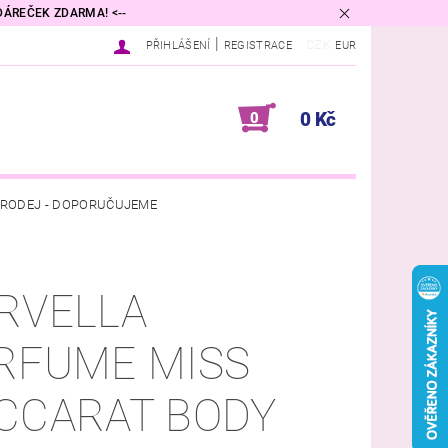
 DÁREČEK ZDARMA! <--
|
CZK
PŘIHLÁŠENÍ
REGISTRACE
EUR
0 Kč
0
RODEJ - DOPORUČUJEME
VINA
DIFUZÉRY A VŮNĚ DO BYTU
RVELLA
PŘÍRODNÍ KOSMETIKA
RFUME MISS
DNÍ PODMÍNKY
KONTAKTY
CCARAT BODY