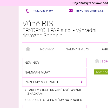
Objednávky v celkové h
+420724944397
ESHOP@VUNEBIS.CZ
Vůně BIS
FRYDRYCH PAP s.r.o. - výhradní
dovozce Saponia
NOVINKY
NAMMAN MUAY
PAR
OSVĚŽOVAČE VZDUCHU A TEXTILU
VOŇAVÉ P
SOR
NOVINKY
NAMMAN MUAY
NOVINK
PŘÍPRAVKY DO MYČKY A PRAČKY
ÚKLID DOM
PARFÉMY NA PRÁDLO
ITALSKÁ DROGERIE
VONNÉ SVÍČKY
VŮ
PARFÉMY INSPIROVANÉ SVĚTOVÝMI
ZNAČKAMI
VELKOOBCHOD
CORRI D'ITALIA PARFÉMY NA PRÁDLO