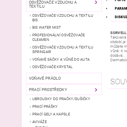
OSVĚŽOVAČE VZDUCHU A
TEXTILU
PARAM
OSVĚŽOVAČE VZDUCHU A TEXTILU
DISKU
BIS
BIS WATER MIST
SORVELL
PROFESIONÁLNÍ OSVĚŽOVAČE
Takzvaná 
CLEAMEN
období je
můžete mí
OSVĚŽOVAČE VZDUCHU A TEXTILU
Vůně:
K n
SPRINGAIR
dodává...
VOŇAVÉ SÁČKY A VŮNĚ DO AUTA
Dermatolo
OSVĚŽOVAČE KRYSTAL
VOŇAVÉ PRÁDLO
SOU
PRACÍ PROSTŘEDKY
UBROUSKY DO PRAČKY/SUŠIČKY
PRACÍ PRÁŠKY
PRACÍ GELY A KAPSLE
AVIVÁŽE