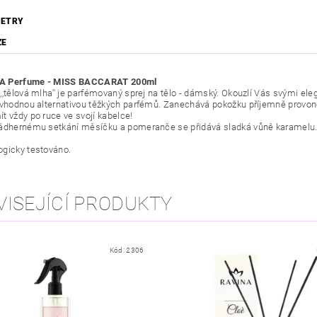
ETRY
ZE
A Perfume - MISS BACCARAT 200ml
,,tělová mlha'' je parfémovaný sprej na tělo - dámský. Okouzlí Vás svými el
 vhodnou alternativou těžkých parfémů. Zanechává pokožku příjemně provon
t vždy po ruce ve svojí kabelce!
ádhernému setkání měsíčku a pomeranče se přidává sladká vůně karamelu
gicky testováno.
VISEJÍCÍ PRODUKTY
Kód:
2306