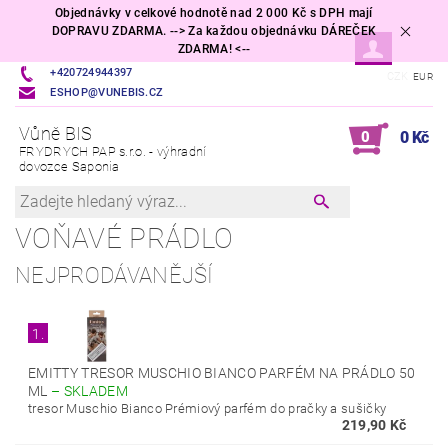
Objednávky v celkové hodnotě nad 2 000 Kč s DPH mají
DOPRAVU ZDARMA. --> Za každou objednávku DÁREČEK
ZDARMA! <--
+420724944397
CZK
EUR
ESHOP@VUNEBIS.CZ
Vůně BIS
0
0 Kč
FRYDRYCH PAP s.r.o. - výhradní
dovozce Saponia
VOŇAVÉ PRÁDLO
NEJPRODÁVANĚJŠÍ
1.
EMITTY TRESOR MUSCHIO BIANCO PARFÉM NA PRÁDLO 50
ML
–
SKLADEM
tresor Muschio Bianco Prémiový parfém do pračky a sušičky
219,90 Kč