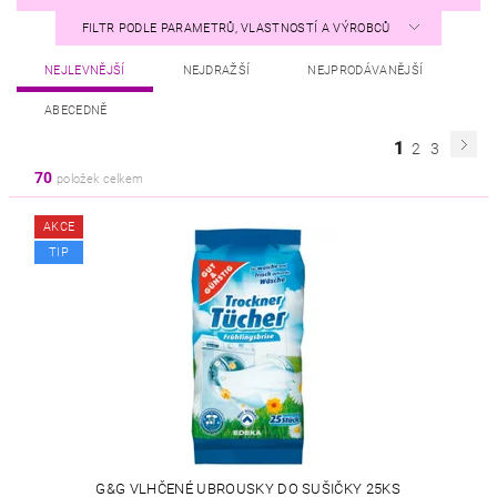
FILTR PODLE PARAMETRŮ, VLASTNOSTÍ A VÝROBCŮ
NEJLEVNĚJŠÍ
NEJDRAŽŠÍ
NEJPRODÁVANĚJŠÍ
ABECEDNĚ
1
2
3
70
položek celkem
AKCE
TIP
G&G VLHČENÉ UBROUSKY DO SUŠIČKY 25KS