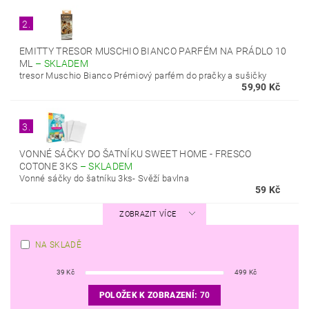
2.
EMITTY TRESOR MUSCHIO BIANCO PARFÉM NA PRÁDLO 10
ML
–
SKLADEM
tresor Muschio Bianco Prémiový parfém do pračky a sušičky
59,90 Kč
3.
VONNÉ SÁČKY DO ŠATNÍKU SWEET HOME - FRESCO
COTONE 3KS
–
SKLADEM
Vonné sáčky do šatníku 3ks- Svěží bavlna
59 Kč
ZOBRAZIT VÍCE
NA SKLADĚ
39
Kč
499
Kč
POLOŽEK K ZOBRAZENÍ:
70