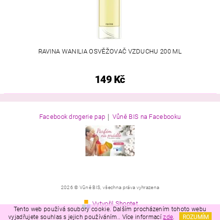
RAVINA WANILIA OSVĚŽOVAČ VZDUCHU 200 ML
149 Kč
|
Facebook drogerie pap
Vůně BIS na Facebooku
2026 © Vůně BIS, všechna práva vyhrazena
Vytvořil Shoptet
Tento web používá soubory cookie. Dalším procházením tohoto webu
vyjadřujete souhlas s jejich používáním.. Více informací
zde
.
ROZUMÍM