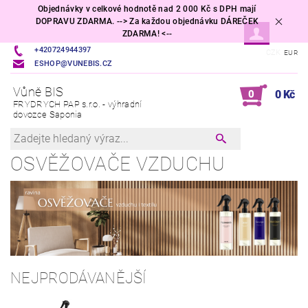
Objednávky v celkové hodnotě nad 2 000 Kč s DPH mají
DOPRAVU ZDARMA. --> Za každou objednávku DÁREČEK
ZDARMA! <--
+420724944397
CZK
EUR
ESHOP@VUNEBIS.CZ
Vůně BIS
0
0 Kč
FRYDRYCH PAP s.r.o. - výhradní
dovozce Saponia
OSVĚŽOVAČE VZDUCHU
NEJPRODÁVANĚJŠÍ