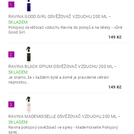
1.
RAVINA GOOD GIRL OSVĚŽOVAČ VZDUCHU 200 ML
–
SKLADEM
Pokojový osvěžovač vzduchu Ravina do pokojů a na láteky - vůně
Good Girl...
149 Kč
2.
RAVINA BLACK OPIUM OSVĚŽOVAČ VZDUCHU 200 ML
–
SKLADEM
Je známo, že v každém bytě a domě je pravidelné větrání
naprostou...
149 Kč
3.
RAVINA MADEMOISELLE OSVĚŽOVAČ VZDUCHU 200 ML
–
SKLADEM
Ravina pokojový osvěžovač ve spreji - Mademoiselle Pokojový
sprej...