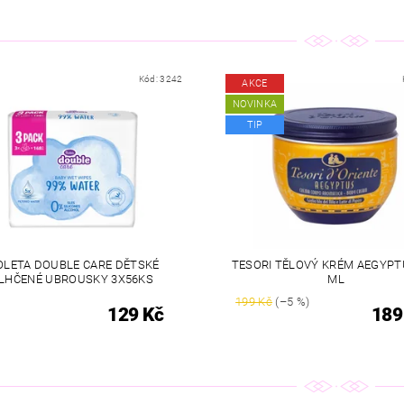
Kód:
3242
AKCE
NOVINKA
TIP
OLETA DOUBLE CARE DĚTSKÉ
TESORI TĚLOVÝ KRÉM AEGYPT
LHČENÉ UBROUSKY 3X56KS
ML
199 Kč
(–5 %)
129 Kč
189