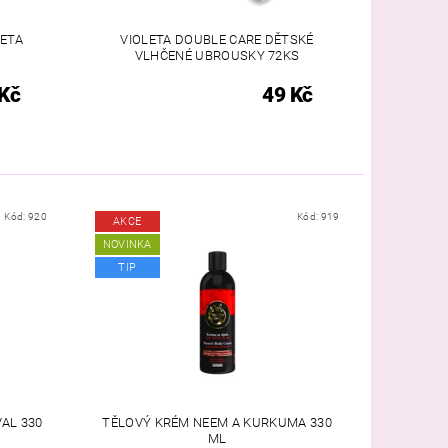
LETA
VIOLETA DOUBLE CARE DĚTSKÉ
VLHČENÉ UBROUSKY 72KS
Kč
49 Kč
Kód:
920
Kód:
919
AKCE
NOVINKA
TIP
AL 330
TĚLOVÝ KRÉM NEEM A KURKUMA 330
ML