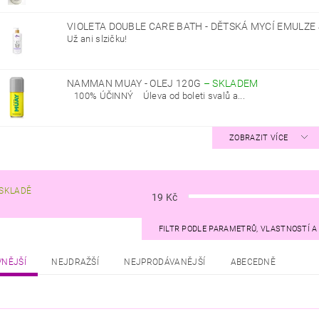
VIOLETA DOUBLE CARE BATH - DĚTSKÁ MYCÍ EMULZE
Už ani slzičku!
NAMMAN MUAY - OLEJ 120G
–
SKLADEM
100% ÚČINNÝ Úleva od boleti svalů a...
ZOBRAZIT VÍCE
SKLADĚ
19
Kč
FILTR PODLE PARAMETRŮ, VLASTNOSTÍ 
VNĚJŠÍ
NEJDRAŽŠÍ
NEJPRODÁVANĚJŠÍ
ABECEDNĚ