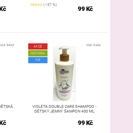
159 Kč
(–37 %)
Kč
99 Kč
Kód:
3433
Kód:
3434
AKCE
NOVINKA
TIP
 DĚTSKÁ
VIOLETA DOUBLE CARE SHAMPOO -
DĚTSKÝ JEMNÝ ŠAMPON 400 ML
Kč
99 Kč