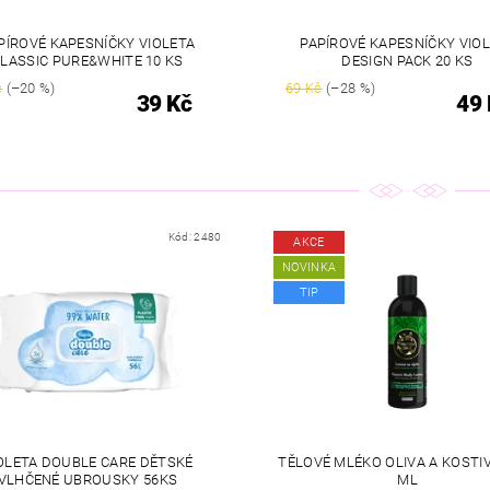
PÍROVÉ KAPESNÍČKY VIOLETA
PAPÍROVÉ KAPESNÍČKY VIO
LASSIC PURE&WHITE 10 KS
DESIGN PACK 20 KS
č
(–20 %)
69 Kč
(–28 %)
39 Kč
49 
Kód:
2480
AKCE
NOVINKA
TIP
OLETA DOUBLE CARE DĚTSKÉ
TĚLOVÉ MLÉKO OLIVA A KOSTIV
VLHČENÉ UBROUSKY 56KS
ML