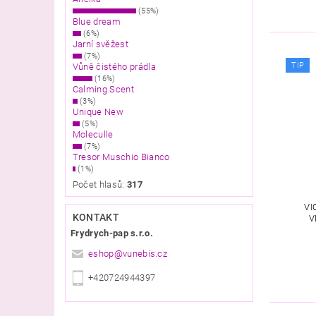
(55%)
Blue dream
(6%)
Jarní svěžest
(7%)
TIP
Vůně čistého prádla
(16%)
Calming Scent
(3%)
Unique New
(5%)
Moleculle
(7%)
Tresor Muschio Bianco
(1%)
Počet hlasů:
317
VI
KONTAKT
V
Frydrych-pap s.r.o.
eshop
@
vunebis.cz
+420724944397