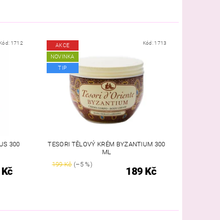
Kód:
1712
Kód:
1713
AKCE
NOVINKA
TIP
US 300
TESORI TĚLOVÝ KRÉM BYZANTIUM 300
ML
199 Kč
(–5 %)
 Kč
189 Kč