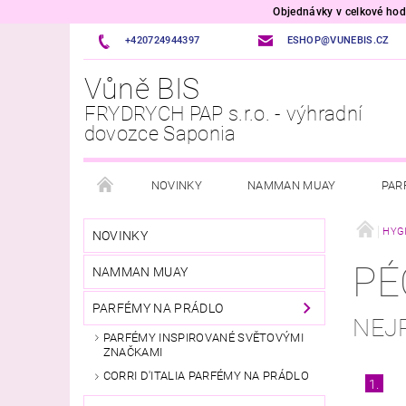
Objednávky v celkové h
+420724944397
ESHOP@VUNEBIS.CZ
Vůně BIS
FRYDRYCH PAP s.r.o. - výhradní
dovozce Saponia
NOVINKY
NAMMAN MUAY
PAR
OSVĚŽOVAČE VZDUCHU A TEXTILU
VOŇAVÉ P
HYG
NOVINKY
PÉ
NAMMAN MUAY
PŘÍPRAVKY DO MYČKY A PRAČKY
ÚKLID DOM
PARFÉMY NA PRÁDLO
NEJ
ITALSKÁ DROGERIE
VONNÉ SVÍČKY
VŮ
PARFÉMY INSPIROVANÉ SVĚTOVÝMI
ZNAČKAMI
VELKOOBCHOD
CORRI D'ITALIA PARFÉMY NA PRÁDLO
1.