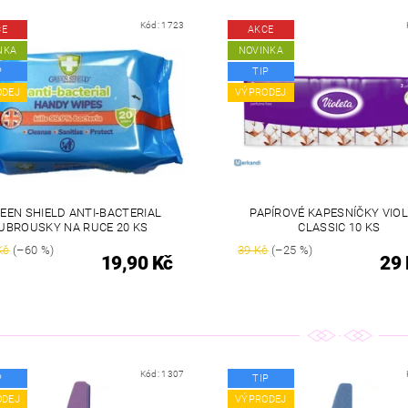
Kód:
1723
CE
AKCE
NKA
NOVINKA
P
TIP
ODEJ
VÝPRODEJ
EEN SHIELD ANTI-BACTERIAL
PAPÍROVÉ KAPESNÍČKY VIO
UBROUSKY NA RUCE 20 KS
CLASSIC 10 KS
Kč
(–60 %)
39 Kč
(–25 %)
19,90 Kč
29 
Kód:
1307
P
TIP
ODEJ
VÝPRODEJ