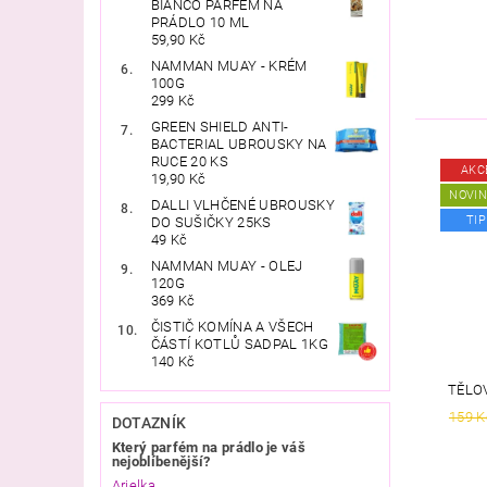
BIANCO PARFÉM NA
PRÁDLO 10 ML
59,90 Kč
NAMMAN MUAY - KRÉM
100G
299 Kč
GREEN SHIELD ANTI-
BACTERIAL UBROUSKY NA
RUCE 20 KS
AKC
19,90 Kč
NOVI
DALLI VLHČENÉ UBROUSKY
TIP
DO SUŠIČKY 25KS
49 Kč
NAMMAN MUAY - OLEJ
120G
369 Kč
ČISTIČ KOMÍNA A VŠECH
ČÁSTÍ KOTLŮ SADPAL 1KG
140 Kč
TĚLO
159 K
DOTAZNÍK
Který parfém na prádlo je váš
nejoblíbenější?
Arielka