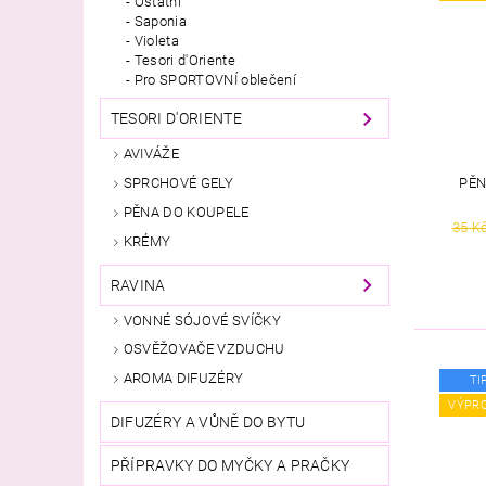
Ostatní
Saponia
Violeta
Tesori d'Oriente
Pro SPORTOVNÍ oblečení
TESORI D'ORIENTE
AVIVÁŽE
PĚN
SPRCHOVÉ GELY
PĚNA DO KOUPELE
35 K
KRÉMY
RAVINA
VONNÉ SÓJOVÉ SVÍČKY
OSVĚŽOVAČE VZDUCHU
AROMA DIFUZÉRY
TI
VÝPR
DIFUZÉRY A VŮNĚ DO BYTU
PŘÍPRAVKY DO MYČKY A PRAČKY