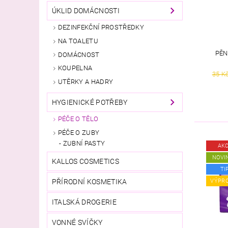
ÚKLID DOMÁCNOSTI
DEZINFEKČNÍ PROSTŘEDKY
NA TOALETU
PĚN
DOMÁCNOST
KOUPELNA
35 K
UTĚRKY A HADRY
HYGIENICKÉ POTŘEBY
PÉČE O TĚLO
PÉČE O ZUBY
ZUBNÍ PASTY
AK
NOVI
KALLOS COSMETICS
TI
PŘÍRODNÍ KOSMETIKA
VÝPR
ITALSKÁ DROGERIE
VONNÉ SVÍČKY