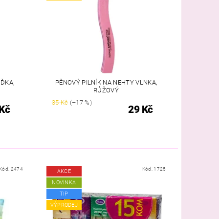
OĎKA,
PĚNOVÝ PILNÍK NA NEHTY VLNKA,
RŮŽOVÝ
35 Kč
(–17 %)
Kč
29 Kč
Kód:
2474
Kód:
1725
AKCE
NOVINKA
TIP
VÝPRODEJ