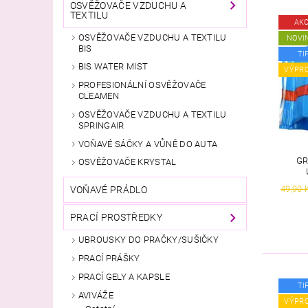
OSVĚŽOVAČE VZDUCHU A
TEXTILU
AK
OSVĚŽOVAČE VZDUCHU A TEXTILU
NOVI
BIS
TI
BIS WATER MIST
VÝPR
PROFESIONÁLNÍ OSVĚŽOVAČE
CLEAMEN
OSVĚŽOVAČE VZDUCHU A TEXTILU
SPRINGAIR
VOŇAVÉ SÁČKY A VŮNĚ DO AUTA
GR
OSVĚŽOVAČE KRYSTAL
49,90 
VOŇAVÉ PRÁDLO
PRACÍ PROSTŘEDKY
UBROUSKY DO PRAČKY/SUŠIČKY
PRACÍ PRÁŠKY
PRACÍ GELY A KAPSLE
TI
AVIVÁŽE
VÝPR