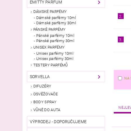
EMITTY PARFUM
DÁMSKÉ PARFÉMY
2.
Dámské parfémy 10ml
Dámské parfémy 30ml
PÁNSKÉ PARFÉMY
Pánské parfémy 10ml
3.
Pánské parfémy 30ml
UNISEX PARFÉMY
Unisex parfémy 10ml
Unisex parfémy 30ml
TESTERY PARFÉMŮ
SORVELLA
NA 
DIFUZÉRY
OSVĚŽOVAČE
BODY SPRAY
NEJLE
VŮNĚ DO AUTA
VÝPRODEJ - DOPORUČUJEME