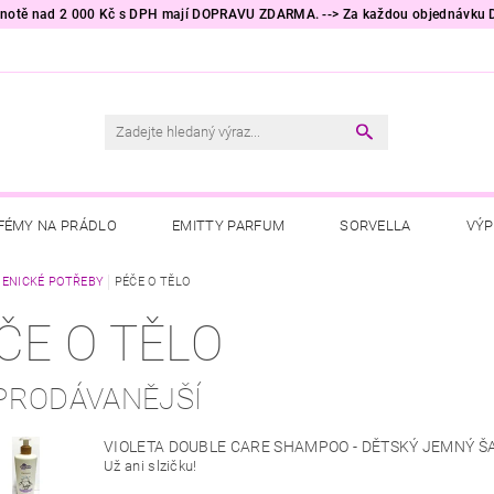
odnotě nad 2 000 Kč s DPH mají DOPRAVU ZDARMA. --> Za každou objednávku
FÉMY NA PRÁDLO
EMITTY PARFUM
SORVELLA
VÝP
RÁDLO
IENICKÉ POTŘEBY
PRACÍ PROSTŘEDKY
PÉČE O TĚLO
TESORI D'ORIENTE
RA
ČE O TĚLO
ÁCNOSTI
HYGIENICKÉ POTŘEBY
KALLOS COSMETICS
PRODÁVANĚJŠÍ
NĚ DO AUTA
AKČNÍ ZBOŽÍ
TIP NA DÁREK 🎁
OBCHO
VIOLETA DOUBLE CARE SHAMPOO - DĚTSKÝ JEMNÝ 
Už ani slzičku!