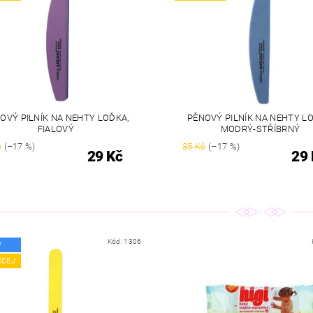
OVÝ PILNÍK NA NEHTY LOĎKA,
PĚNOVÝ PILNÍK NA NEHTY L
FIALOVÝ
MODRÝ-STŘÍBRNÝ
č
(–17 %)
35 Kč
(–17 %)
29 Kč
29 
Kód:
1306
P
ODEJ