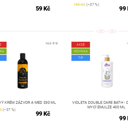
159 Kč
(–37 %)
59 Kč
99 
Kód:
918
E
AKCE
NKA
NOVINKA
TIP
VÝ KRÉM ZÁZVOR A MED 330 ML
VIOLETA DOUBLE CARE BATH -
MYCÍ EMULZE 400 ML
č
(–37 %)
99 Kč
99 