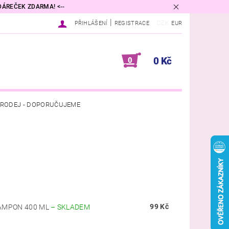
 DÁREČEK ZDARMA! <--
|
CZK
PŘIHLÁŠENÍ
REGISTRACE
EUR
0 Kč
0
RODEJ - DOPORUČUJEME
VINA
DIFUZÉRY A VŮNĚ DO BYTU
PŘÍRODNÍ KOSMETIKA
DNÍ PODMÍNKY
KONTAKTY
99 Kč
ŠAMPON 400 ML
–
SKLADEM