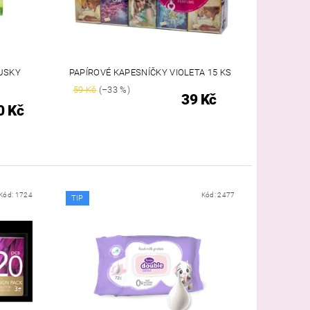
USKY
PAPÍROVÉ KAPESNÍČKY VIOLETA 15 KS
59 Kč
(–33 %)
39 Kč
0 Kč
Kód:
1724
Kód:
2477
TIP