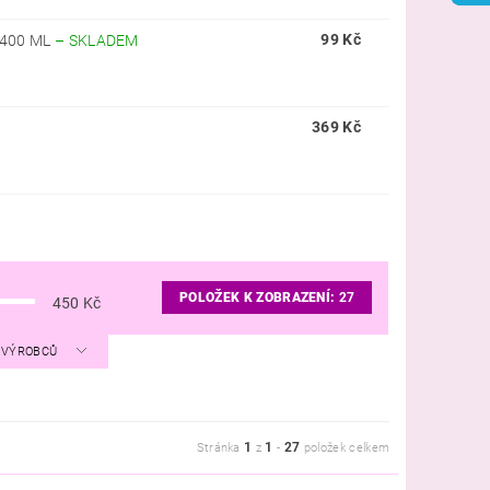
99 Kč
 400 ML
–
SKLADEM
369 Kč
POLOŽEK K ZOBRAZENÍ:
27
450
Kč
A VÝROBCŮ
1
1
27
Stránka
z
-
položek celkem