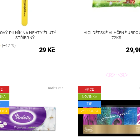
OVÝ PILNÍK NA NEHTY ŽLUTÝ-
HIGI DĚTSKÉ VLHČENÉ UBRO
STŘÍBRNÝ
72KS
č
(–17 %)
29 Kč
29,9
Kód:
1727
CE
AKCE
NKA
NOVINKA
P
TIP
ODEJ
VÝPRODEJ