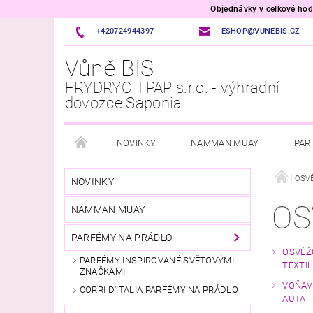
Objednávky v celkové h
+420724944397
ESHOP@VUNEBIS.CZ
Vůně BIS
FRYDRYCH PAP s.r.o. - výhradní
dovozce Saponia
NOVINKY
NAMMAN MUAY
PAR
OSVĚŽOVAČE VZDUCHU A TEXTILU
VOŇAVÉ P
OSV
NOVINKY
OS
NAMMAN MUAY
PŘÍPRAVKY DO MYČKY A PRAČKY
ÚKLID DOM
PARFÉMY NA PRÁDLO
ITALSKÁ DROGERIE
VONNÉ SVÍČKY
VŮ
OSVĚŽ
PARFÉMY INSPIROVANÉ SVĚTOVÝMI
TEXTIL
ZNAČKAMI
VOŇAV
VELKOOBCHOD
CORRI D'ITALIA PARFÉMY NA PRÁDLO
AUTA