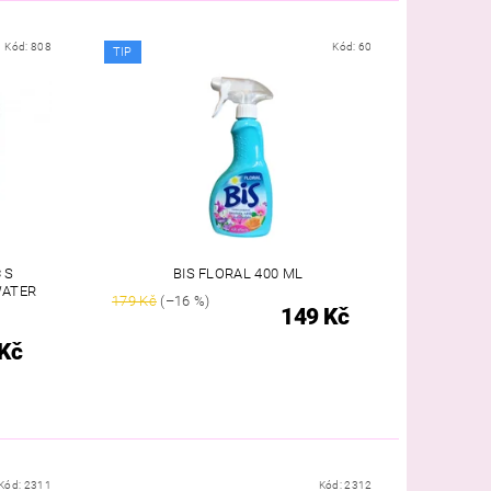
Kód:
808
Kód:
60
TIP
 S
BIS FLORAL 400 ML
WATER
179 Kč
(–16 %)
149 Kč
Kč
Kód:
2311
Kód:
2312