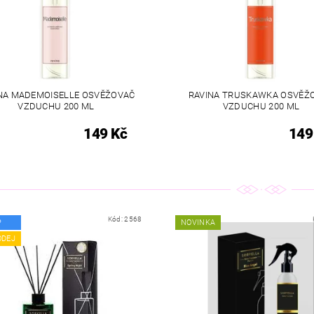
NA MADEMOISELLE OSVĚŽOVAČ
RAVINA TRUSKAWKA OSVĚŽ
VZDUCHU 200 ML
VZDUCHU 200 ML
149 Kč
149
Kód:
2568
P
NOVINKA
ODEJ