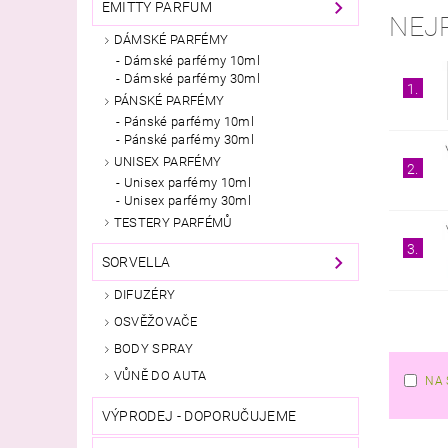
EMITTY PARFUM
NEJ
DÁMSKÉ PARFÉMY
Dámské parfémy 10ml
Dámské parfémy 30ml
1.
PÁNSKÉ PARFÉMY
Pánské parfémy 10ml
Pánské parfémy 30ml
UNISEX PARFÉMY
2.
Unisex parfémy 10ml
Unisex parfémy 30ml
TESTERY PARFÉMŮ
3.
SORVELLA
DIFUZÉRY
OSVĚŽOVAČE
BODY SPRAY
VŮNĚ DO AUTA
NA 
VÝPRODEJ - DOPORUČUJEME