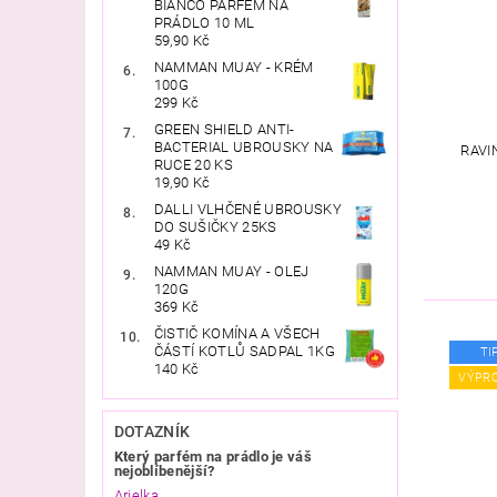
BIANCO PARFÉM NA
PRÁDLO 10 ML
59,90 Kč
NAMMAN MUAY - KRÉM
100G
299 Kč
GREEN SHIELD ANTI-
BACTERIAL UBROUSKY NA
RAVI
RUCE 20 KS
19,90 Kč
DALLI VLHČENÉ UBROUSKY
DO SUŠIČKY 25KS
49 Kč
NAMMAN MUAY - OLEJ
120G
369 Kč
ČISTIČ KOMÍNA A VŠECH
ČÁSTÍ KOTLŮ SADPAL 1KG
TI
140 Kč
VÝPR
DOTAZNÍK
Který parfém na prádlo je váš
nejoblíbenější?
Arielka