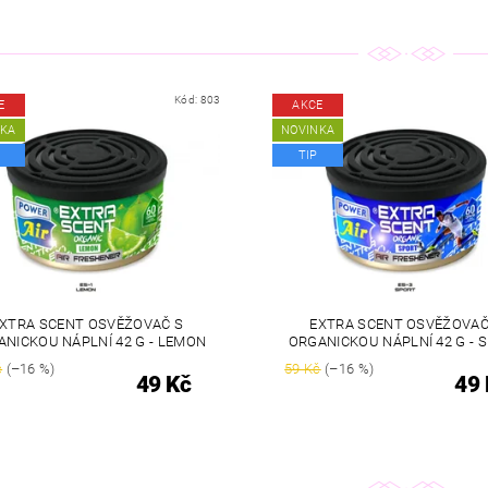
Kód:
803
E
AKCE
NKA
NOVINKA
TIP
XTRA SCENT OSVĚŽOVAČ S
EXTRA SCENT OSVĚŽOVAČ
NICKOU NÁPLNÍ 42 G - LEMON
ORGANICKOU NÁPLNÍ 42 G - 
č
(–16 %)
59 Kč
(–16 %)
49 Kč
49 