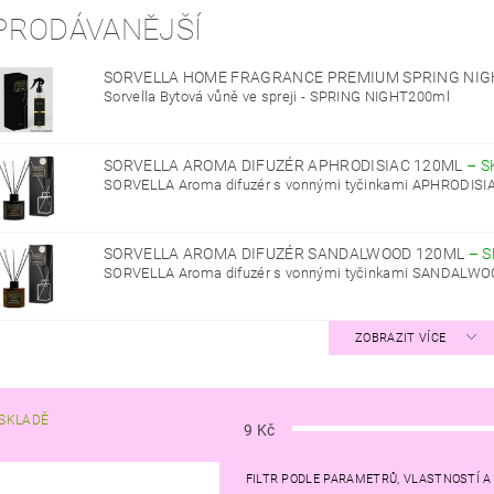
PRODÁVANĚJŠÍ
SORVELLA HOME FRAGRANCE PREMIUM SPRING NIG
Sorvella Bytová vůně ve spreji - SPRING NIGHT200ml
SORVELLA AROMA DIFUZÉR APHRODISIAC 120ML
–
S
SORVELLA Aroma difuzér s vonnými tyčinkami APHRODISI
SORVELLA AROMA DIFUZÉR SANDALWOOD 120ML
–
S
SORVELLA Aroma difuzér s vonnými tyčinkami SANDALW
ZOBRAZIT VÍCE
SKLADĚ
9
Kč
FILTR PODLE PARAMETRŮ, VLASTNOSTÍ 