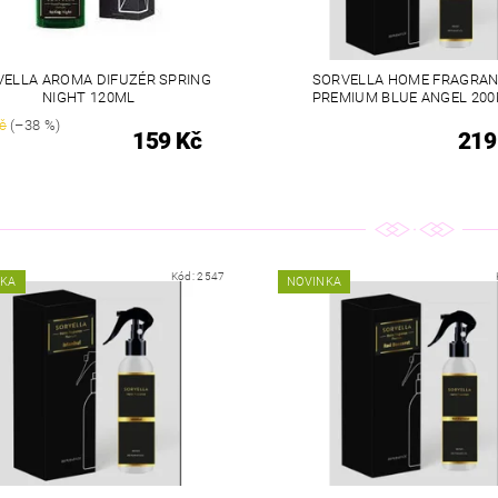
VELLA AROMA DIFUZÉR SPRING
SORVELLA HOME FRAGRA
NIGHT 120ML
PREMIUM BLUE ANGEL 20
č
(–38 %)
159 Kč
219
Kód:
2547
NKA
NOVINKA