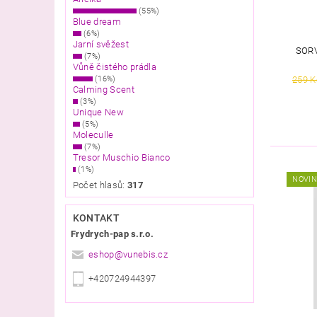
(55%)
Blue dream
(6%)
Jarní svěžest
SOR
(7%)
Vůně čistého prádla
259 K
(16%)
Calming Scent
(3%)
Unique New
(5%)
Moleculle
(7%)
Tresor Muschio Bianco
(1%)
NOVI
Počet hlasů:
317
KONTAKT
Frydrych-pap s.r.o.
eshop
@
vunebis.cz
+420724944397