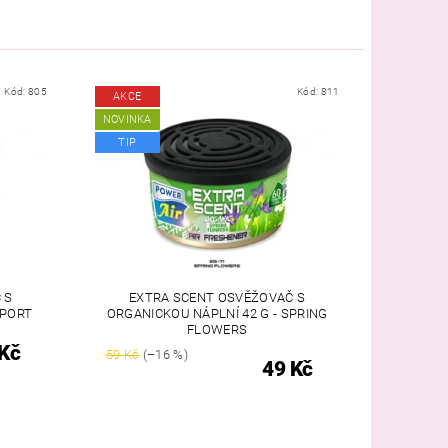
Kód:
805
Kód:
811
AKCE
NOVINKA
TIP
 S
EXTRA SCENT OSVĚŽOVAČ S
SPORT
ORGANICKOU NÁPLNÍ 42 G - SPRING
FLOWERS
Kč
59 Kč
(–16 %)
49 Kč