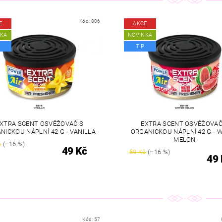
Kód:
806
E
AKCE
NKA
NOVINKA
TIP
XTRA SCENT OSVĚŽOVAČ S
EXTRA SCENT OSVĚŽOVAČ
NICKOU NÁPLNÍ 42 G - VANILLA
ORGANICKOU NÁPLNÍ 42 G - 
MELON
č
(–16 %)
49 Kč
59 Kč
(–16 %)
49 
Kód:
57