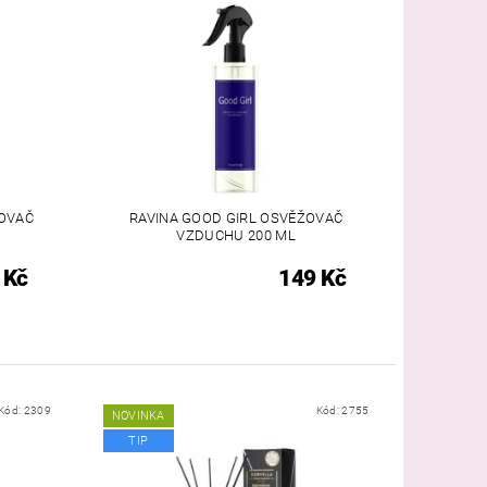
ŽOVAČ
RAVINA GOOD GIRL OSVĚŽOVAČ
VZDUCHU 200 ML
 Kč
149 Kč
Kód:
2309
Kód:
2755
NOVINKA
TIP