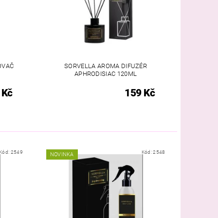
OVAČ
SORVELLA AROMA DIFUZÉR
APHRODISIAC 120ML
 Kč
159 Kč
Kód:
2549
Kód:
2548
NOVINKA