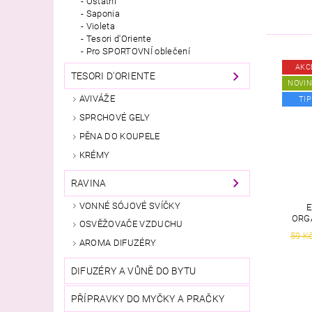
Ostatní
Saponia
Violeta
Tesori d'Oriente
Pro SPORTOVNÍ oblečení
AKC
TESORI D'ORIENTE
NOVI
AVIVÁŽE
TIP
SPRCHOVÉ GELY
PĚNA DO KOUPELE
KRÉMY
RAVINA
VONNÉ SÓJOVÉ SVÍČKY
E
ORGA
OSVĚŽOVAČE VZDUCHU
59 K
AROMA DIFUZÉRY
DIFUZÉRY A VŮNĚ DO BYTU
PŘÍPRAVKY DO MYČKY A PRAČKY