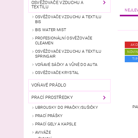
OSVĚŽOVAČE VZDUCHU A
TEXTILU
NEJLE
OSVĚŽOVAČE VZDUCHU A TEXTILU
BIS
BIS WATER MIST
PROFESIONÁLNÍ OSVĚŽOVAČE
CLEAMEN
AKC
OSVĚŽOVAČE VZDUCHU A TEXTILU
NOVI
SPRINGAIR
TIP
VOŇAVÉ SÁČKY A VŮNĚ DO AUTA
OSVĚŽOVAČE KRYSTAL
VOŇAVÉ PRÁDLO
PRACÍ PROSTŘEDKY
PA
UBROUSKY DO PRAČKY/SUŠIČKY
PRACÍ PRÁŠKY
PRACÍ GELY A KAPSLE
AVIVÁŽE