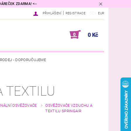
 DÁREČEK ZDARMA! <--
|
CZK
PŘIHLÁŠENÍ
REGISTRACE
EUR
0 Kč
0
RODEJ - DOPORUČUJEME
VINA
DIFUZÉRY A VŮNĚ DO BYTU
 TEXTILU
PŘÍRODNÍ KOSMETIKA
DNÍ PODMÍNKY
KONTAKTY
ONÁLNÍ OSVĚŽOVAČE
OSVĚŽOVAČE VZDUCHU A
TEXTILU SPRINGAIR