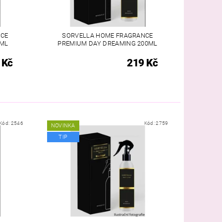
NCE
SORVELLA HOME FRAGRANCE
0ML
PREMIUM DAY DREAMING 200ML
 Kč
219 Kč
Kód:
2546
Kód:
2759
NOVINKA
TIP