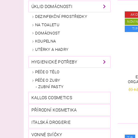
ÚKLID DOMÁCNOSTI
AKC
DEZINFEKČNÍ PROSTŘEDKY
NOVI
NA TOALETU
TIP
DOMÁCNOST
KOUPELNA
UTĚRKY A HADRY
HYGIENICKÉ POTŘEBY
PÉČE O TĚLO
E
PÉČE O ZUBY
ORGA
ZUBNÍ PASTY
59 K
KALLOS COSMETICS
PŘÍRODNÍ KOSMETIKA
ITALSKÁ DROGERIE
VONNÉ SVÍČKY
TIP