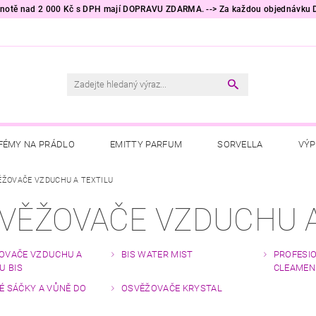
odnotě nad 2 000 Kč s DPH mají DOPRAVU ZDARMA. --> Za každou objednávku
FÉMY NA PRÁDLO
EMITTY PARFUM
SORVELLA
VÝP
RÁDLO
ĚŽOVAČE VZDUCHU A TEXTILU
PRACÍ PROSTŘEDKY
TESORI D'ORIENTE
RA
VĚŽOVAČE VZDUCHU A
ÁCNOSTI
HYGIENICKÉ POTŘEBY
KALLOS COSMETICS
NĚ DO AUTA
AKČNÍ ZBOŽÍ
TIP NA DÁREK 🎁
OBCHO
OVAČE VZDUCHU A
BIS WATER MIST
PROFESI
U BIS
CLEAMEN
É SÁČKY A VŮNĚ DO
OSVĚŽOVAČE KRYSTAL