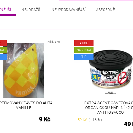
VNĚJŠÍ
NEJDRAŽŠÍ
NEJPRODÁVANĚJŠÍ
ABECEDNĚ
Kód:
876
E
AKCE
NKA
NOVINKA
TIP
RFÉMOVANÝ ZÁVĚS DO AUTA
EXTRA SCENT OSVĚŽOVAČ
VANILLE
ORGANICKOU NÁPLNÍ 42 G
ANTITOBACCO
9 Kč
59 Kč
(–16 %)
49 