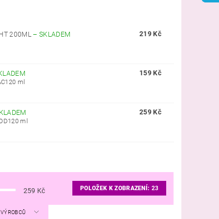
219 Kč
HT 200ML
–
SKLADEM
159 Kč
KLADEM
AC120 ml
259 Kč
KLADEM
OOD120 ml
POLOŽEK K ZOBRAZENÍ:
23
259
Kč
A VÝROBCŮ