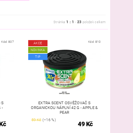
1
1
23
Stránka
z
-
položek celkem
Kód:
807
Kód:
810
AKCE
NOVINKA
TIP
 S
EXTRA SCENT OSVĚŽOVAČ S
 -
ORGANICKOU NÁPLNÍ 42 G - APPLE &
PEAR
59 Kč
(–16 %)
Kč
49 Kč