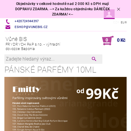
Objednávky v celkové hodnotě nad 2 000 Kč s DPH mají
DOPRAVU ZDARMA. --> Za každou objednávku DÁREČEK
ZDARMA! <--
+420724944397
CZK
EUR
ESHOP@VUNEBIS.CZ
Vůně BIS
0
0 Kč
FRYDRYCH PAP s.r.o. - výhradní
dovozce Saponia
PÁNSKÉ PARFÉMY 10ML