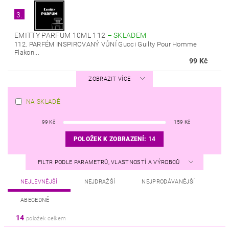
3.
EMITTY PARFUM 10ML 112
–
SKLADEM
112. PARFÉM INSPIROVANÝ VŮNÍ Gucci Guilty Pour Homme
Flakon...
99 Kč
ZOBRAZIT VÍCE
NA SKLADĚ
99
Kč
159
Kč
POLOŽEK K ZOBRAZENÍ:
14
FILTR PODLE PARAMETRŮ, VLASTNOSTÍ A VÝROBCŮ
NEJLEVNĚJŠÍ
NEJDRAŽŠÍ
NEJPRODÁVANĚJŠÍ
ABECEDNĚ
14
položek celkem