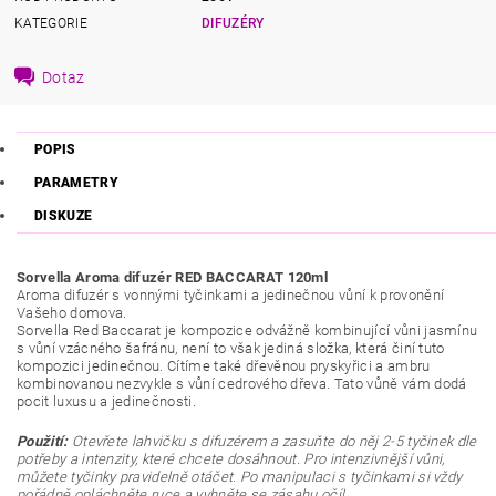
KATEGORIE
DIFUZÉRY
Dotaz
POPIS
PARAMETRY
DISKUZE
Sorvella Aroma difuzér RED BACCARAT 120ml
Aroma difuzér s vonnými tyčinkami a jedinečnou vůní k provonění
Vašeho domova.
Sorvella Red Baccarat je kompozice odvážně kombinující vůni jasmínu
s vůní vzácného šafránu, není to však jediná složka, která činí tuto
kompozici jedinečnou.
Cítíme také dřevěnou pryskyřici a ambru
kombinovanou nezvykle s vůní cedrového dřeva.
Tato vůně vám dodá
pocit luxusu a jedinečnosti.
Použití:
Otevřete lahvičku s difuzérem a zasuňte do něj 2-5 tyčinek dle
potřeby a intenzity, které chcete dosáhnout. Pro intenzivnější vůni,
můžete tyčinky pravidelně otáčet. Po manipulaci s tyčinkami si vždy
pořádně opláchněte ruce a vyhněte se zásahu očí!