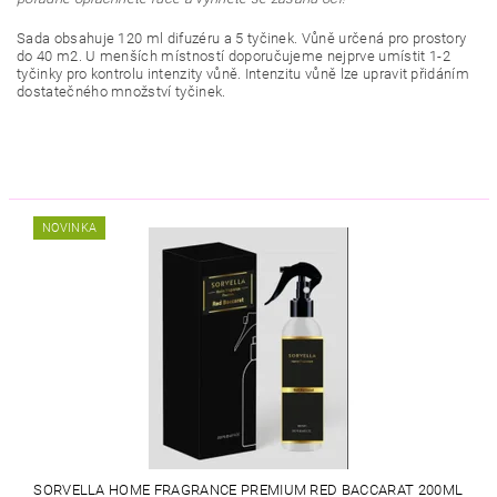
Sada obsahuje 120 ml difuzéru a 5 tyčinek. Vůně určená pro prostory
do 40 m2. U menších místností doporučujeme nejprve umístit 1-2
tyčinky pro kontrolu intenzity vůně. Intenzitu vůně lze upravit přidáním
dostatečného množství tyčinek.
NOVINKA
SORVELLA HOME FRAGRANCE PREMIUM RED BACCARAT 200ML