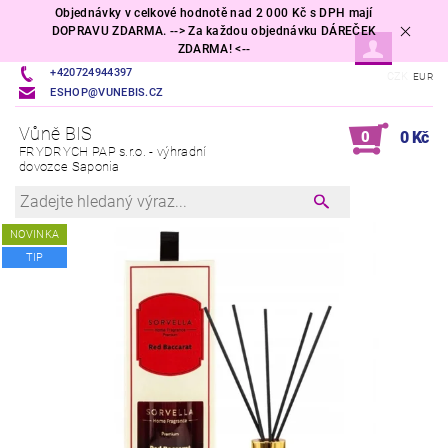
Objednávky v celkové hodnotě nad 2 000 Kč s DPH mají
DOPRAVU ZDARMA. --> Za každou objednávku DÁREČEK
ZDARMA! <--
+420724944397
CZK
EUR
ESHOP@VUNEBIS.CZ
Vůně BIS
0
0 Kč
FRYDRYCH PAP s.r.o. - výhradní
dovozce Saponia
NOVINKA
TIP