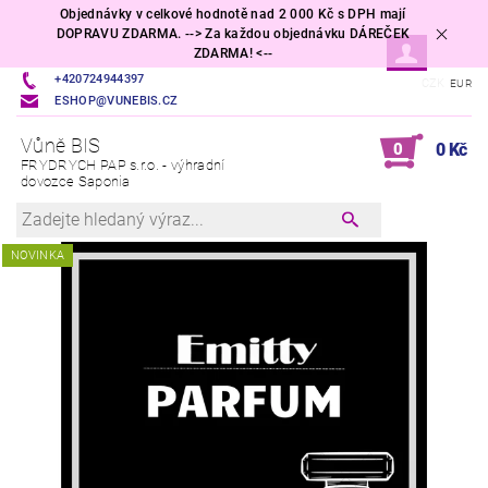
Objednávky v celkové hodnotě nad 2 000 Kč s DPH mají
DOPRAVU ZDARMA. --> Za každou objednávku DÁREČEK
ZDARMA! <--
+420724944397
CZK
EUR
ESHOP@VUNEBIS.CZ
Vůně BIS
0
0 Kč
FRYDRYCH PAP s.r.o. - výhradní
dovozce Saponia
NOVINKA