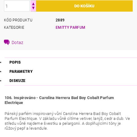
KÓD PRODUKTU
2889
KATEGORIE
EMITTY PARFUM
Dotaz
POPIS
PARAMETRY
DISKUZE
106. Inspirováno - Carolina Herrera Bad Boy Cobalt Parfum
Electrique
Pánský parfém inspirovaný vůní Carolina Herrera Bad Boy Cobalt
Parfum Electrique. V základu vůně cítíme
vetiver, lanýž, cedr a dub
.
Ve
středu vůně najdeme
švestku a pelargonii
. A d
oplňujícími tóny je
růžový pepř a levandule.