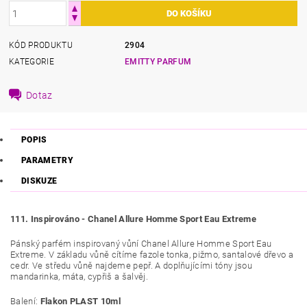
KÓD PRODUKTU
2904
KATEGORIE
EMITTY PARFUM
Dotaz
POPIS
PARAMETRY
DISKUZE
111. Inspirováno - Chanel Allure Homme Sport Eau Extreme
Pánský parfém inspirovaný vůní Chanel Allure Homme Sport Eau
Extreme. V základu vůně cítíme
fazole tonka, pižmo, santalové dřevo a
cedr
.
Ve středu vůně najdeme pepř
.
A d
oplňujícími tóny jsou
mandarinka, máta, cypřiš a šalvěj.
Balení:
Flakon PLAST 10ml