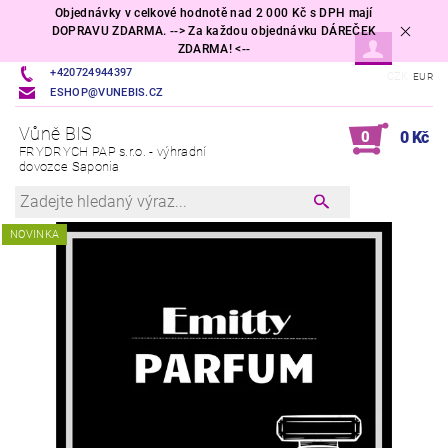
Objednávky v celkové hodnotě nad 2 000 Kč s DPH mají
DOPRAVU ZDARMA. --> Za každou objednávku DÁREČEK
ZDARMA! <--
+420724944397
CZK
EUR
ESHOP@VUNEBIS.CZ
Vůně BIS
0
0 Kč
FRYDRYCH PAP s.r.o. - výhradní
dovozce Saponia
NOVINKA