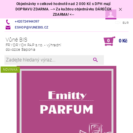
Objednávky v celkové hodnotě nad 2 000 Kč s DPH mají
DOPRAVU ZDARMA. --> Za každou objednávku DÁREČEK
ZDARMA! <--
+420724944397
CZK
EUR
ESHOP@VUNEBIS.CZ
Vůně BIS
0
0 Kč
FRYDRYCH PAP s.r.o. - výhradní
dovozce Saponia
NOVINKA