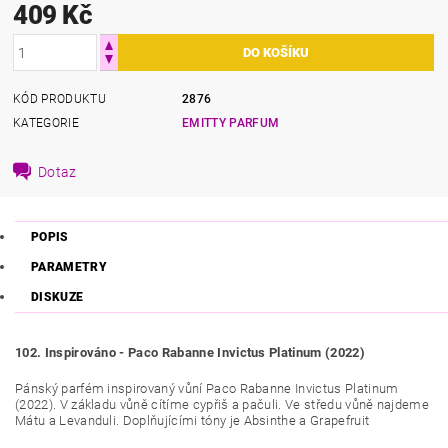
409 Kč
KÓD PRODUKTU
2876
KATEGORIE
EMITTY PARFUM
Dotaz
POPIS
PARAMETRY
DISKUZE
102. Inspirováno - Paco Rabanne Invictus Platinum (2022)
Pánský parfém inspirovaný vůní Paco Rabanne Invictus Platinum
(2022). V základu vůně cítíme cypřiš a pačuli
.
Ve středu vůně najdeme
Mátu
a Levanduli
. D
oplňujícími tóny je Absinthe a Grapefruit