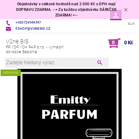
Objednávky v celkové hodnotě nad 2 000 Kč s DPH mají
DOPRAVU ZDARMA. --> Za každou objednávku DÁREČEK
ZDARMA! <--
+420724944397
CZK
EUR
ESHOP@VUNEBIS.CZ
Vůně BIS
0
0 Kč
FRYDRYCH PAP s.r.o. - výhradní
dovozce Saponia
NOVINKA