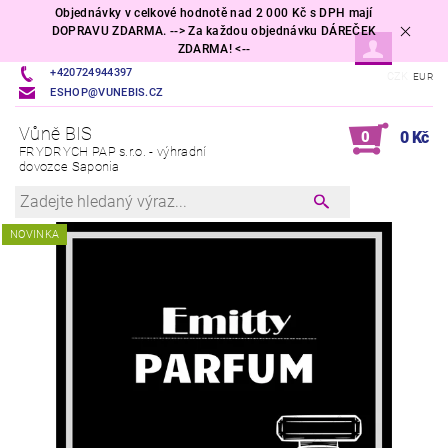
Objednávky v celkové hodnotě nad 2 000 Kč s DPH mají
DOPRAVU ZDARMA. --> Za každou objednávku DÁREČEK
ZDARMA! <--
+420724944397
CZK
EUR
ESHOP@VUNEBIS.CZ
Vůně BIS
0
0 Kč
FRYDRYCH PAP s.r.o. - výhradní
dovozce Saponia
NOVINKA