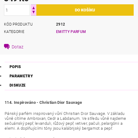
KÓD PRODUKTU
2912
KATEGORIE
EMITTY PARFUM
Dotaz
POPIS
PARAMETRY
DISKUZE
114. Inspirováno - Christian Dior Sauvage
Pánský parfém inspirovaný vůní Christian Dior Sauvage. V základu
vůně cítíme
Ambroxan, Cedr a Labdanum
.
Ve středu vůně najdeme
sečuánský pepř, levanduli, růžový pepř, vetiver, pačuli, pelargónii a
elemi
.
A d
oplňujícími tóny jsou kalábrijský bergamot a pepř.