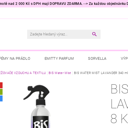
odnotě nad 2 000 Kč s DPH mají DOPRAVU ZDARMA. --> Za každou objednávku
FÉMY NA PRÁDLO
EMITTY PARFUM
SORVELLA
VÝP
RÁDLO
ĚŽOVAČE VZDUCHU A TEXTILU
PRACÍ PROSTŘEDKY
BIS Water Mist
BIS WATER MIST LAVANDER 340 ml - 
TESORI D'ORIENTE
RA
BI
ÁCNOSTI
HYGIENICKÉ POTŘEBY
KALLOS COSMETICS
A
LA
NĚ DO AUTA
AKČNÍ ZBOŽÍ
TIP NA DÁREK 🎁
OBCHO
8 