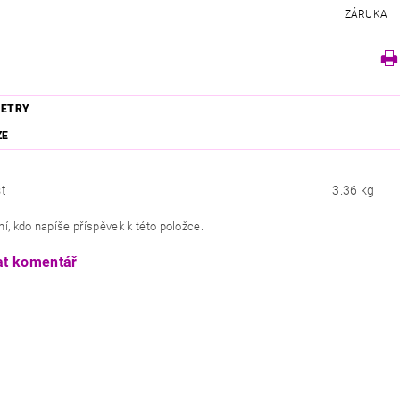
ZÁRUKA
ETRY
ZE
t
3.36 kg
í, kdo napíše příspěvek k této položce.
at komentář