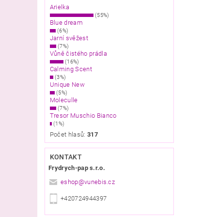
Arielka
(55%)
Blue dream
(6%)
Jarní svěžest
(7%)
Vůně čistého prádla
(16%)
Calming Scent
(3%)
Unique New
(5%)
Moleculle
(7%)
Tresor Muschio Bianco
(1%)
Počet hlasů:
317
KONTAKT
Frydrych-pap s.r.o.
eshop
@
vunebis.cz
+420724944397