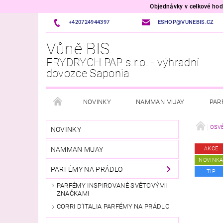
Objednávky v celkové h
+420724944397
ESHOP@VUNEBIS.CZ
Vůně BIS
FRYDRYCH PAP s.r.o. - výhradní
dovozce Saponia
NOVINKY
NAMMAN MUAY
PAR
OSVĚŽOVAČE VZDUCHU A TEXTILU
VOŇAVÉ P
OSV
NOVINKY
NAMMAN MUAY
AKCE
PŘÍPRAVKY DO MYČKY A PRAČKY
ÚKLID DOM
NOVINK
PARFÉMY NA PRÁDLO
TIP
ITALSKÁ DROGERIE
VONNÉ SVÍČKY
VŮ
PARFÉMY INSPIROVANÉ SVĚTOVÝMI
ZNAČKAMI
VELKOOBCHOD
CORRI D'ITALIA PARFÉMY NA PRÁDLO