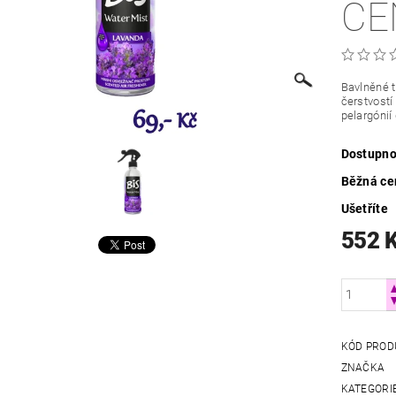
CEN
Bavlněné t
čerstvostí
pelargóni
Dostupno
Běžná ce
Ušetříte
552 
KÓD PROD
ZNAČKA
KATEGORI