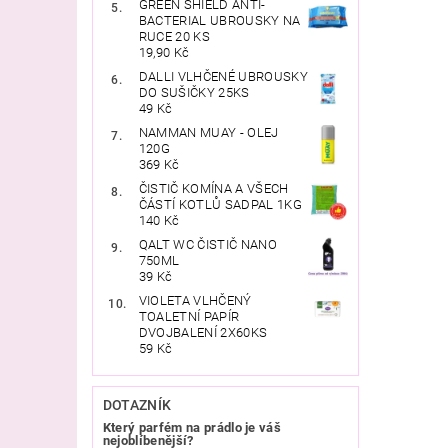
GREEN SHIELD ANTI-
BACTERIAL UBROUSKY NA
RUCE 20 KS
19,90 Kč
DALLI VLHČENÉ UBROUSKY
DO SUŠIČKY 25KS
49 Kč
NAMMAN MUAY - OLEJ
120G
369 Kč
ČISTIČ KOMÍNA A VŠECH
ČÁSTÍ KOTLŮ SADPAL 1KG
140 Kč
QALT WC ČISTIČ NANO
750ML
39 Kč
VIOLETA VLHČENÝ
TOALETNÍ PAPÍR
DVOJBALENÍ 2X60KS
59 Kč
DOTAZNÍK
Který parfém na prádlo je váš
nejoblíbenější?