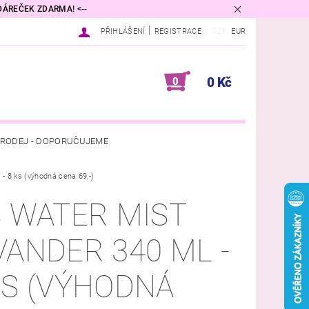
 DÁREČEK ZDARMA! <--
|
CZK
PŘIHLÁŠENÍ
REGISTRACE
EUR
0 Kč
0
RODEJ - DOPORUČUJEME
8 ks (výhodná cena 69,-)
VINA
DIFUZÉRY A VŮNĚ DO BYTU
S WATER MIST
PŘÍRODNÍ KOSMETIKA
VANDER 340 ML -
DNÍ PODMÍNKY
KONTAKTY
KS (VÝHODNÁ