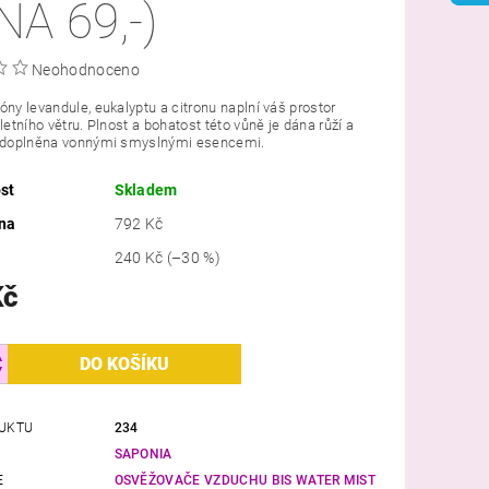
A 69,-)
Neohodnoceno
óny levandule, eukalyptu a citronu naplní váš prostor
 letního větru. Plnost a bohatost této vůně je dána růží a
í doplněna vonnými smyslnými esencemi.
st
Skladem
na
792 Kč
240 Kč
(–30 %)
Kč
UKTU
234
SAPONIA
E
OSVĚŽOVAČE VZDUCHU BIS WATER MIST