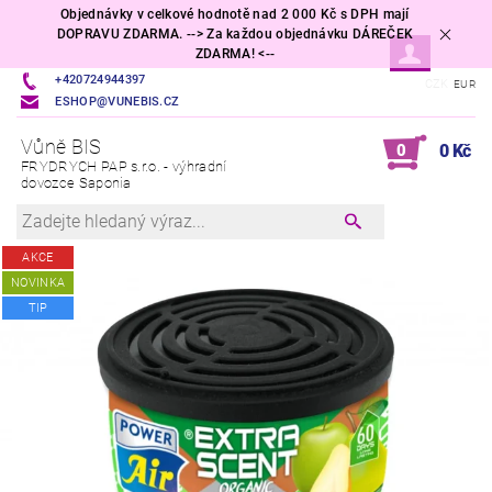
Objednávky v celkové hodnotě nad 2 000 Kč s DPH mají
DOPRAVU ZDARMA. --> Za každou objednávku DÁREČEK
ZDARMA! <--
+420724944397
CZK
EUR
ESHOP@VUNEBIS.CZ
Vůně BIS
0
0 Kč
FRYDRYCH PAP s.r.o. - výhradní
dovozce Saponia
AKCE
NOVINKA
TIP