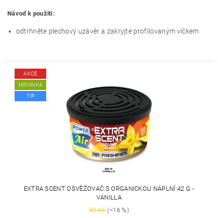
Návod k použití:
odtrhněte plechový uzávěr a zakryjte profilovaným víčkem
AKCE
NOVINKA
TIP
EXTRA SCENT OSVĚŽOVAČ S ORGANICKOU NÁPLNÍ 42 G -
VANILLA
59 Kč
(–16 %)