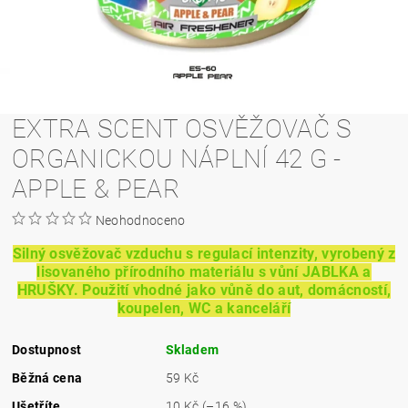
EXTRA SCENT OSVĚŽOVAČ S
ORGANICKOU NÁPLNÍ 42 G -
APPLE & PEAR
Neohodnoceno
Silný osvěžovač vzduchu s regulací intenzity, vyrobený z
lisovaného přírodního materiálu s vůní JABLKA a
HRUŠKY. Použití vhodné jako vůně do aut, domácností,
koupelen, WC a kanceláří
Dostupnost
Skladem
Běžná cena
59 Kč
Ušetříte
10 Kč
(–16 %)