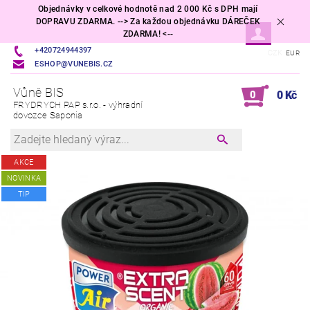
Objednávky v celkové hodnotě nad 2 000 Kč s DPH mají
DOPRAVU ZDARMA. --> Za každou objednávku DÁREČEK
ZDARMA! <--
+420724944397
CZK
EUR
ESHOP@VUNEBIS.CZ
Vůně BIS
0
0 Kč
FRYDRYCH PAP s.r.o. - výhradní
dovozce Saponia
AKCE
NOVINKA
TIP