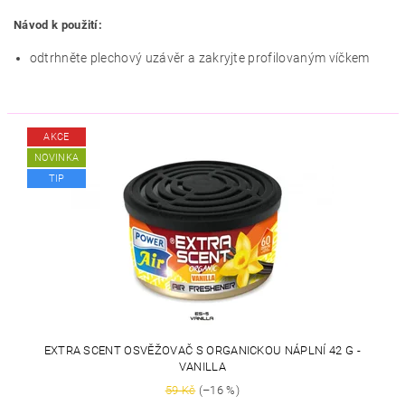
Návod k použití:
odtrhněte plechový uzávěr a zakryjte profilovaným víčkem
AKCE
NOVINKA
TIP
EXTRA SCENT OSVĚŽOVAČ S ORGANICKOU NÁPLNÍ 42 G -
VANILLA
59 Kč
(–16 %)