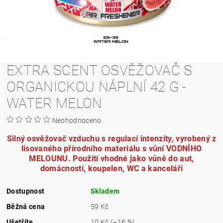
EXTRA SCENT OSVĚŽOVAČ S
ORGANICKOU NÁPLNÍ 42 G -
WATER MELON
Neohodnoceno
Silný osvěžovač vzduchu s regulací intenzity, vyrobený z
lisovaného přírodního materiálu s vůní VODNÍHO
MELOUNU. Použití vhodné jako vůně do aut,
domácností, koupelen, WC a kanceláří
Dostupnost
Skladem
Běžná cena
59 Kč
Ušetříte
10 Kč
(–16 %)