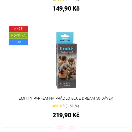
149,90 Kč
AKCE
NOVINKA
TIP
EMITTY PARFÉM NA PRÁDLO BLUE DREAM 50 DÁVEK
450 Kč
(–51 %)
219,90 Kč