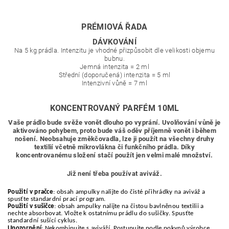
PRÉMIOVÁ ŘADA
DÁVKOVÁNÍ
Na 5 kg prádla. Intenzitu je vhodné přizpůsobit dle velikosti objemu
bubnu.
Jemná intenzita
= 2 ml
Střední (doporučená) intenzita
=
5 ml
Intenzivní vůně = 7 ml
KONCENTROVANÝ PARFÉM 10ML
Vaše prádlo bude svěže vonět dlouho po vyprání. Uvolňování vůně je
aktivováno pohybem, proto bude váš oděv příjemně vonět i během
nošení. Neobsahuje změkčovadla, lze ji použít na všechny druhy
textilií včetně mikrovlákna či funkčního prádla. Díky
koncentrovanému složení stačí použít jen velmi malé množství.
Již není třeba používat aviváž.
Použití v pračce
: obsah ampulky nalijte do čisté přihrádky na aviváž a
spusťte standardní prací program.
Použití v sušičce
: obsah ampulky nalijte na čistou bavlněnou textilii a
nechte absorbovat. Vložte k ostatnímu prádlu do sušičky. Spusťte
standardní sušící cyklus.
Upozornění
: Nekombinujte s aviváží. Postupujte podle pokynů výrobce