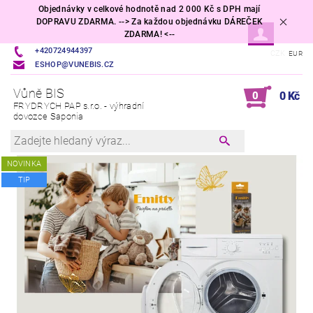
Objednávky v celkové hodnotě nad 2 000 Kč s DPH mají
DOPRAVU ZDARMA. --> Za každou objednávku DÁREČEK
ZDARMA! <--
+420724944397
CZK
EUR
ESHOP@VUNEBIS.CZ
Vůně BIS
0
0 Kč
FRYDRYCH PAP s.r.o. - výhradní
dovozce Saponia
NOVINKA
TIP