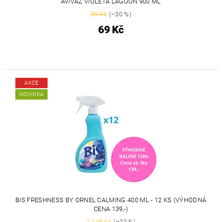
AVIVÁŽ VIOLETA LAGOON 900 ML
99 Kč
(–30 %)
69 Kč
AKCE
NOVINKA
BIS FRESHNESS BY ORNEL CALMING 400 ML - 12 KS (VÝHODNÁ
CENA 139,-)
2 148 Kč
(–22 %)