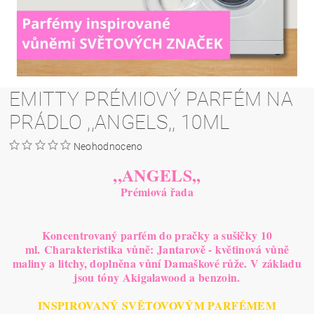
EMITTY PRÉMIOVÝ PARFÉM NA
PRÁDLO ,,ANGELS,, 10ML
Neohodnoceno
,,ANGELS,,
Prémiová řada
Koncentrovaný parfém do pračky a sušičky 10
ml.
C
harakteristika vůně: Jantarově - květinová vůně
maliny a litchy, doplněna vůní Damaškové růže. V základu
jsou tóny Akigalawood a benzoin.
INSPIROVANÝ SVĚTOVOVÝM PARFÉMEM