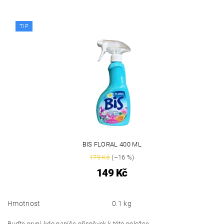
TIP
BIS FLORAL 400 ML
179 Kč
(–16 %)
149 Kč
Hmotnost
0.1 kg
Buďte první, kdo napíše příspěvek k této položce.