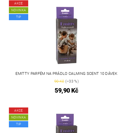
AKCE
NOVINKA
TIP
EMITTY PARFÉM NA PRÁDLO CALMING SCENT 10 DÁVEK
90 Kč
(–33 %)
59,90 Kč
AKCE
NOVINKA
TIP