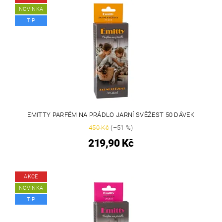
NOVINKA
TIP
EMITTY PARFÉM NA PRÁDLO JARNÍ SVĚŽEST 50 DÁVEK
450 Kč
(–51 %)
219,90 Kč
AKCE
NOVINKA
TIP