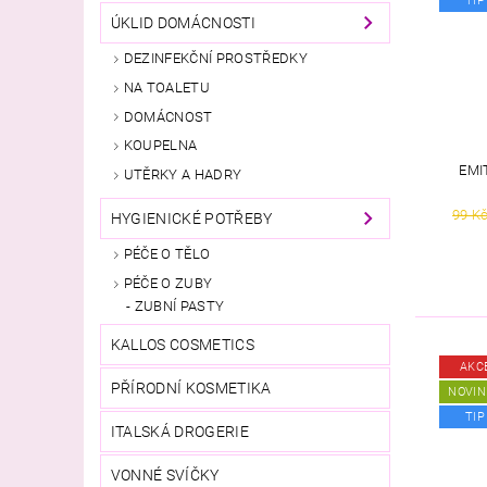
TIP
ÚKLID DOMÁCNOSTI
DEZINFEKČNÍ PROSTŘEDKY
NA TOALETU
DOMÁCNOST
KOUPELNA
EMI
UTĚRKY A HADRY
99 K
HYGIENICKÉ POTŘEBY
PÉČE O TĚLO
PÉČE O ZUBY
ZUBNÍ PASTY
KALLOS COSMETICS
AKC
PŘÍRODNÍ KOSMETIKA
NOVIN
TIP
ITALSKÁ DROGERIE
VONNÉ SVÍČKY