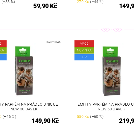
č
(–33 %)
270 Kč
(–44 %)
59,90 Kč
149,
Kód:
1346
E
AKCE
KA
NOVINKA
TIP
TY PARFÉM NA PRÁDLO UNIQUE
EMITTY PARFÉM NA PRÁDLO 
NEW 30 DÁVEK
NEW 50 DÁVEK
č
(–46 %)
550 Kč
(–60 %)
149,90 Kč
219,