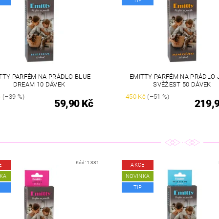
TIP
TTY PARFÉM NA PRÁDLO BLUE
EMITTY PARFÉM NA PRÁDLO 
DREAM 10 DÁVEK
SVĚŽEST 50 DÁVEK
č
(–39 %)
450 Kč
(–51 %)
59,90 Kč
219,
Kód:
1331
E
AKCE
KA
NOVINKA
TIP