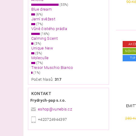
90 K
(55%)
Blue dream
(6%)
Jarní svěžest
(7%)
Vůně čistého prádla
(16%)
Calming Scent
(3%)
AKC
Unique New
NOVIN
(5%)
Moleculle
TIP
(7%)
Tresor Muschio Bianco
(1%)
Počet hlasů:
317
KONTAKT
Frydrych-pap s.r.o.
EMIT
eshop
@
vunebis.cz
280 K
+420724944397