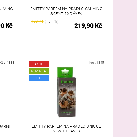
ALMING
EMITTY PARFÉM NA PRÁDLO CALMING
SCENT 50 DÁVEK
450 Kč
(–51 %)
90 Kč
219,90 Kč
Kód:
1338
Kód:
1345
AKCE
NOVINKA
TIP
JARNÍ
EMITTY PARFÉM NA PRÁDLO UNIQUE
NEW 10 DÁVEK