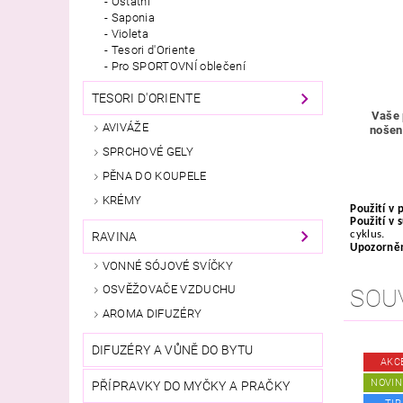
Ostatní
Saponia
Violeta
Tesori d'Oriente
Pro SPORTOVNÍ oblečení
TESORI D'ORIENTE
Vaše 
AVIVÁŽE
nošen
SPRCHOVÉ GELY
PĚNA DO KOUPELE
KRÉMY
Použití v 
Použití v 
cyklus.
RAVINA
Upozorně
VONNÉ SÓJOVÉ SVÍČKY
OSVĚŽOVAČE VZDUCHU
SOU
AROMA DIFUZÉRY
DIFUZÉRY A VŮNĚ DO BYTU
AKC
NOVIN
PŘÍPRAVKY DO MYČKY A PRAČKY