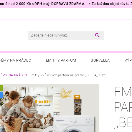
odnotě nad 2 000 Kč s DPH mají DOPRAVU ZDARMA. --> Za každou objednávku
FÉMY NA PRÁDLO
EMITTY PARFUM
SORVELLA
VÝP
RÁDLO
FÉMY NA PRÁDLO
PRACÍ PROSTŘEDKY
Emitty PRÉMIOVÝ parfém na prádlo ,,BELLA,, 10ml
TESORI D'ORIENTE
RA
EM
A
ÁCNOSTI
HYGIENICKÉ POTŘEBY
KALLOS COSMETICS
PA
NĚ DO AUTA
AKČNÍ ZBOŽÍ
TIP NA DÁREK 🎁
OBCHO
,,B