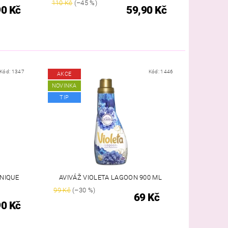
110 Kč
(–45 %)
90 Kč
59,90 Kč
Kód:
1347
Kód:
1446
AKCE
NOVINKA
TIP
UNIQUE
AVIVÁŽ VIOLETA LAGOON 900 ML
99 Kč
(–30 %)
69 Kč
90 Kč