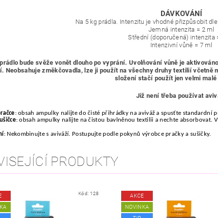
DÁVKOVÁNÍ
Na 5 kg prádla. Intenzitu je vhodné přizpůsobit dl
Jemná intenzita
= 2 ml
Střední (doporučená) intenzita
Intenzivní vůně = 7 ml
prádlo bude svěže vonět dlouho po vyprání. Uvolňování vůně je aktivován
í. Neobsahuje změkčovadla, lze ji použít na všechny druhy textilií včetně
složení stačí použít jen velmi mal
Již není třeba používat aviv
pračce
: obsah ampulky nalijte do čisté přihrádky na aviváž a spusťte standardní 
sušičce
: obsah ampulky nalijte na čistou bavlněnou textilii a nechte absorbovat. V
ní
: Nekombinujte s aviváží. Postupujte podle pokynů výrobce pračky a sušičky.
VISEJÍCÍ PRODUKTY
Kód:
128
E
AKCE
KA
NOVINKA