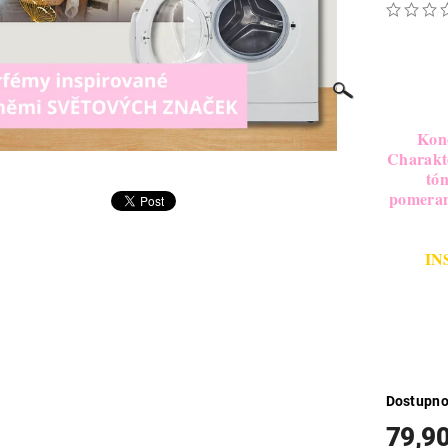
Konc
Charakte
tón
pomeranč
IN
Dostupno
79,9