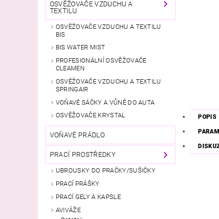
OSVĚŽOVAČE VZDUCHU A
TEXTILU
OSVĚŽOVAČE VZDUCHU A TEXTILU
BIS
BIS WATER MIST
PROFESIONÁLNÍ OSVĚŽOVAČE
CLEAMEN
OSVĚŽOVAČE VZDUCHU A TEXTILU
SPRINGAIR
VOŇAVÉ SÁČKY A VŮNĚ DO AUTA
OSVĚŽOVAČE KRYSTAL
POPIS
PARAM
VOŇAVÉ PRÁDLO
DISKU
PRACÍ PROSTŘEDKY
UBROUSKY DO PRAČKY/SUŠIČKY
PRACÍ PRÁŠKY
PRACÍ GELY A KAPSLE
AVIVÁŽE