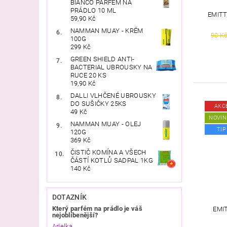
BIANCO PARFÉM NA
PRÁDLO 10 ML
EMIT
59,90 Kč
NAMMAN MUAY - KRÉM
90 K
100G
299 Kč
GREEN SHIELD ANTI-
BACTERIAL UBROUSKY NA
RUCE 20 KS
19,90 Kč
DALLI VLHČENÉ UBROUSKY
DO SUŠIČKY 25KS
AKC
49 Kč
NOVIN
NAMMAN MUAY - OLEJ
TIP
120G
369 Kč
ČISTIČ KOMÍNA A VŠECH
ČÁSTÍ KOTLŮ SADPAL 1KG
140 Kč
DOTAZNÍK
Který parfém na prádlo je váš
EMI
nejoblíbenější?
Arielka