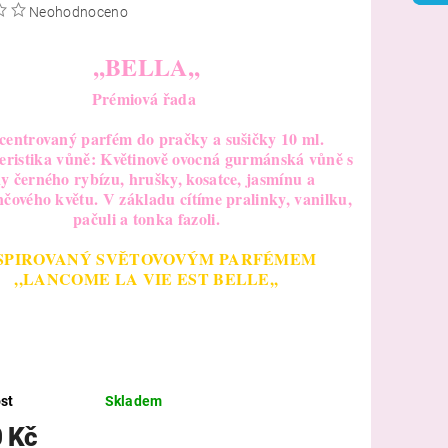
Neohodnoceno
,,BELLA,,
Prémiová řada
entrovaný parfém do pračky a sušičky 10 ml.
ristika vůně: Květinově ovocná gurmánská vůně s
y černého rybízu, hrušky, kosatce, jasmínu a
ového květu. V základu cítíme pralinky, vanilku,
pačuli a tonka fazoli.
SPIROVANÝ SVĚTOVOVÝM PARFÉMEM
,,LANCOME LA VIE EST BELLE,,
st
Skladem
0 Kč