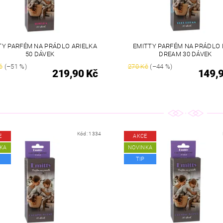
TY PARFÉM NA PRÁDLO ARIELKA
EMITTY PARFÉM NA PRÁDLO 
50 DÁVEK
DREAM 30 DÁVEK
č
(–51 %)
270 Kč
(–44 %)
219,90 Kč
149,
Kód:
1334
E
AKCE
KA
NOVINKA
TIP