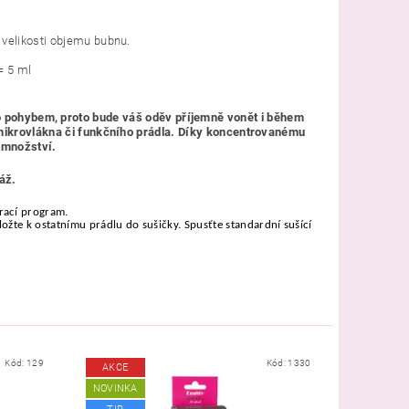
e velikosti objemu bubnu.
=
5 ml
o pohybem, proto bude váš oděv příjemně vonět i během
 mikrovlákna či funkčního prádla. Díky koncentrovanému
é množství.
áž.
prací program.
ložte k ostatnímu prádlu do sušičky. Spusťte standardní sušící
Kód:
129
Kód:
1330
AKCE
NOVINKA