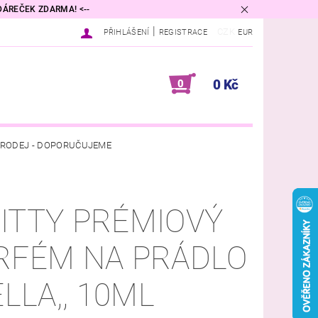
 DÁREČEK ZDARMA! <--
|
CZK
PŘIHLÁŠENÍ
REGISTRACE
EUR
0 Kč
0
RODEJ - DOPORUČUJEME
VINA
DIFUZÉRY A VŮNĚ DO BYTU
ITTY PRÉMIOVÝ
PŘÍRODNÍ KOSMETIKA
RFÉM NA PRÁDLO
DNÍ PODMÍNKY
KONTAKTY
ELLA,, 10ML