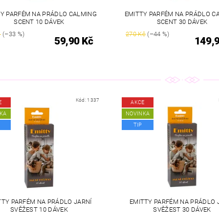
TY PARFÉM NA PRÁDLO CALMING
EMITTY PARFÉM NA PRÁDLO C
SCENT 10 DÁVEK
SCENT 30 DÁVEK
č
(–33 %)
270 Kč
(–44 %)
59,90 Kč
149,
Kód:
1337
E
AKCE
KA
NOVINKA
TIP
TTY PARFÉM NA PRÁDLO JARNÍ
EMITTY PARFÉM NA PRÁDLO 
SVĚŽEST 10 DÁVEK
SVĚŽEST 30 DÁVEK