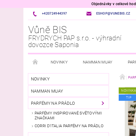
Objednávky v celkové h
+420724944397
ESHOP@VUNEBIS.CZ
Vůně BIS
FRYDRYCH PAP s.r.o. - výhradní
dovozce Saponia
NOVINKY
NAMMAN MUAY
PAR
OSVĚŽOVAČE VZDUCHU A TEXTILU
VOŇAVÉ P
PAR
NOVINKY
NAMMAN MUAY
NOVINK
PŘÍPRAVKY DO MYČKY A PRAČKY
ÚKLID DOM
TIP
PARFÉMY NA PRÁDLO
ITALSKÁ DROGERIE
VONNÉ SVÍČKY
VŮ
PARFÉMY INSPIROVANÉ SVĚTOVÝMI
ZNAČKAMI
VELKOOBCHOD
CORRI D'ITALIA PARFÉMY NA PRÁDLO