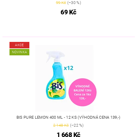
99 Kč
(–30 %)
69 Kč
AKCE
NOVINKA
BIS PURE LEMON 400 ML - 12 KS (VÝHODNÁ CENA 139,-)
2 148 Kč
(–22 %)
1 668 Kč