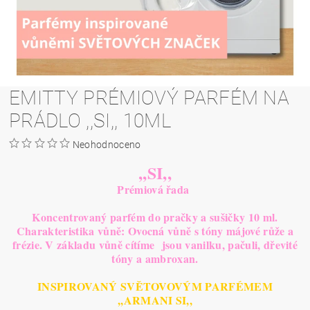
EMITTY PRÉMIOVÝ PARFÉM NA
PRÁDLO ,,SI,, 10ML
Neohodnoceno
,,SI,,
Prémiová řada
Koncentrovaný parfém do pračky a sušičky 10 ml.
C
harakteristika vůně: Ovocná vůně s tóny májové růže a
frézie. V základu vůně cítíme jsou vanilku, pačuli, dřevité
tóny a ambroxan.
INSPIROVANÝ SVĚTOVOVÝM PARFÉMEM
,,ARMANI SI,,