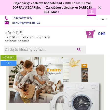
Objednávky v celkové hodnotě nad 2 000 Kč s DPH mají
DOPRAVU ZDARMA. --> Za každou objednávku DÁREČEK
ZDARMA! <--
+420724944397
CZK
EUR
ESHOP@VUNEBIS.CZ
Vůně BIS
0
0 Kč
FRYDRYCH PAP s.r.o. - výhradní
dovozce Saponia
NOVINKA
TIP