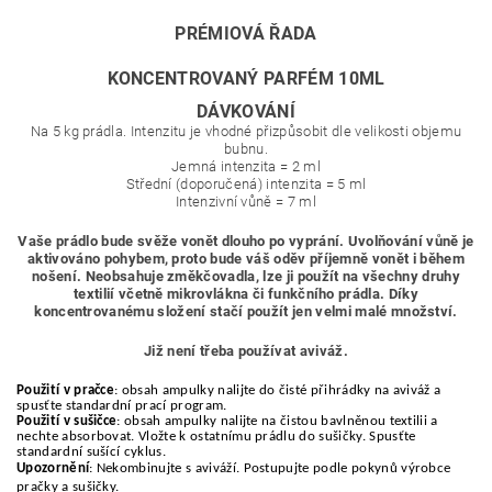
PRÉMIOVÁ ŘADA
KONCENTROVANÝ PARFÉM 10ML
DÁVKOVÁNÍ
Na 5 kg prádla. Intenzitu je vhodné přizpůsobit dle velikosti objemu
bubnu.
Jemná intenzita
= 2 ml
Střední (doporučená) intenzita
=
5 ml
Intenzivní vůně = 7 ml
Vaše prádlo bude svěže vonět dlouho po vyprání. Uvolňování vůně je
aktivováno pohybem, proto bude váš oděv příjemně vonět i během
nošení. Neobsahuje změkčovadla, lze ji použít na všechny druhy
textilií včetně mikrovlákna či funkčního prádla. Díky
koncentrovanému složení stačí použít jen velmi malé množství.
Již není třeba používat aviváž.
Použití v pračce
: obsah ampulky nalijte do čisté přihrádky na aviváž a
spusťte standardní prací program.
Použití v sušičce
: obsah ampulky nalijte na čistou bavlněnou textilii a
nechte absorbovat. Vložte k ostatnímu prádlu do sušičky. Spusťte
standardní sušící cyklus.
Upozornění
: Nekombinujte s aviváží. Postupujte podle pokynů výrobce
pračky a sušičky.