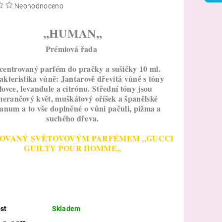
Neohodnoceno
,,HUMAN,,
Prémiová řada
entrovaný parfém do pračky a sušičky 10 ml.
kteristika vůně: Jantarově dřevitá vůně s tóny
lovce, levandule a citrónu. Střední tóny jsou
erančový květ, muškátový oříšek a španělské
anum a to vše doplněné o vůni pačuli, pižma a
suchého dřeva.
ROVANÝ SVĚTOVOVÝM PARFÉMEM ,,GUCCI
GUILTY POUR HOMME,,
st
Skladem