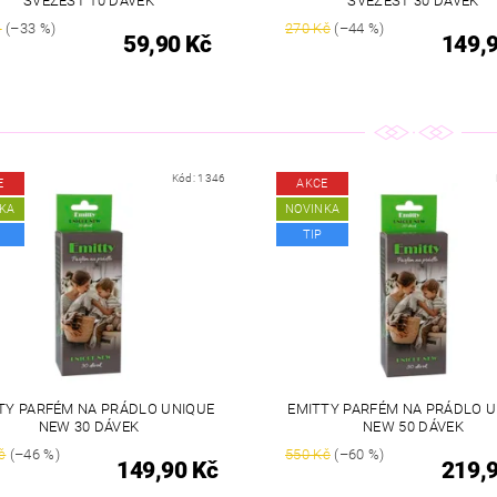
SVĚŽEST 10 DÁVEK
SVĚŽEST 30 DÁVEK
č
(–33 %)
270 Kč
(–44 %)
59,90 Kč
149,
Kód:
1346
E
AKCE
KA
NOVINKA
TIP
TY PARFÉM NA PRÁDLO UNIQUE
EMITTY PARFÉM NA PRÁDLO 
NEW 30 DÁVEK
NEW 50 DÁVEK
č
(–46 %)
550 Kč
(–60 %)
149,90 Kč
219,