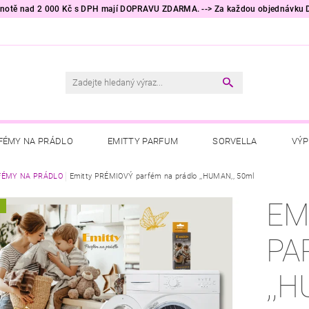
odnotě nad 2 000 Kč s DPH mají DOPRAVU ZDARMA. --> Za každou objednávku
FÉMY NA PRÁDLO
EMITTY PARFUM
SORVELLA
VÝP
RÁDLO
FÉMY NA PRÁDLO
PRACÍ PROSTŘEDKY
Emitty PRÉMIOVÝ parfém na prádlo ,,HUMAN,, 50ml
TESORI D'ORIENTE
RA
EM
A
ÁCNOSTI
HYGIENICKÉ POTŘEBY
KALLOS COSMETICS
PA
NĚ DO AUTA
AKČNÍ ZBOŽÍ
TIP NA DÁREK 🎁
OBCHO
,,