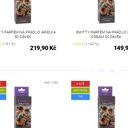
TY PARFÉM NA PRÁDLO ARIELKA
EMITTY PARFÉM NA PRÁDLO 
50 DÁVEK
DREAM 30 DÁVEK
č
(–51 %)
270 Kč
(–44 %)
219,90 Kč
149,
Kód:
1334
E
AKCE
KA
NOVINKA
TIP