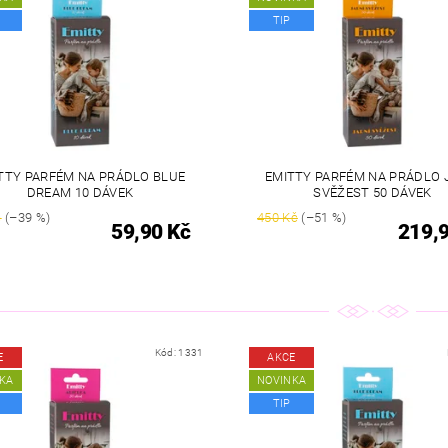
TIP
TTY PARFÉM NA PRÁDLO BLUE
EMITTY PARFÉM NA PRÁDLO 
DREAM 10 DÁVEK
SVĚŽEST 50 DÁVEK
č
(–39 %)
450 Kč
(–51 %)
59,90 Kč
219,
Kód:
1331
E
AKCE
KA
NOVINKA
TIP