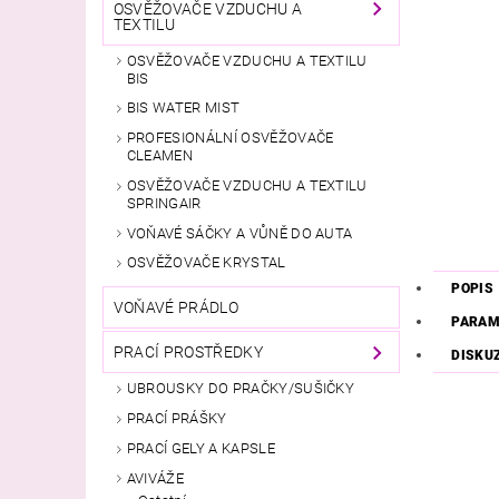
OSVĚŽOVAČE VZDUCHU A
TEXTILU
OSVĚŽOVAČE VZDUCHU A TEXTILU
BIS
BIS WATER MIST
PROFESIONÁLNÍ OSVĚŽOVAČE
CLEAMEN
OSVĚŽOVAČE VZDUCHU A TEXTILU
SPRINGAIR
VOŇAVÉ SÁČKY A VŮNĚ DO AUTA
OSVĚŽOVAČE KRYSTAL
POPIS
VOŇAVÉ PRÁDLO
PARAM
PRACÍ PROSTŘEDKY
DISKU
UBROUSKY DO PRAČKY/SUŠIČKY
PRACÍ PRÁŠKY
PRACÍ GELY A KAPSLE
AVIVÁŽE