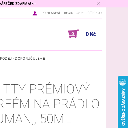
 DÁREČEK ZDARMA! <--
|
CZK
PŘIHLÁŠENÍ
REGISTRACE
EUR
0 Kč
0
RODEJ - DOPORUČUJEME
VINA
DIFUZÉRY A VŮNĚ DO BYTU
ITTY PRÉMIOVÝ
PŘÍRODNÍ KOSMETIKA
RFÉM NA PRÁDLO
DNÍ PODMÍNKY
KONTAKTY
HUMAN,, 50ML