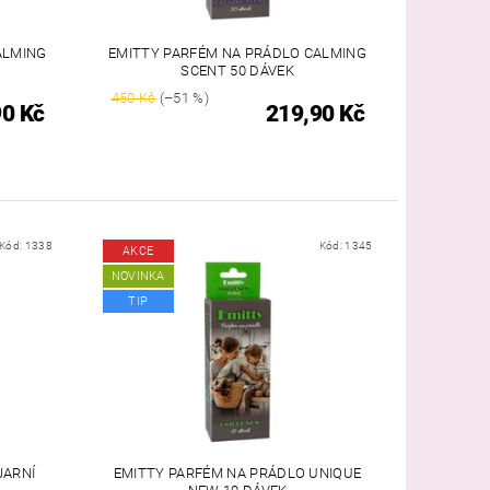
ALMING
EMITTY PARFÉM NA PRÁDLO CALMING
SCENT 50 DÁVEK
450 Kč
(–51 %)
90 Kč
219,90 Kč
Kód:
1338
Kód:
1345
AKCE
NOVINKA
TIP
JARNÍ
EMITTY PARFÉM NA PRÁDLO UNIQUE