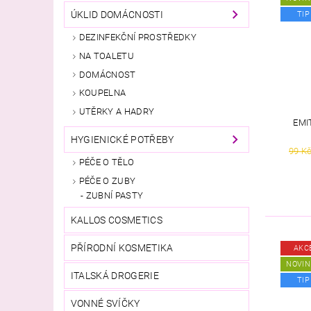
ÚKLID DOMÁCNOSTI
TIP
DEZINFEKČNÍ PROSTŘEDKY
NA TOALETU
DOMÁCNOST
KOUPELNA
UTĚRKY A HADRY
EMI
HYGIENICKÉ POTŘEBY
99 K
PÉČE O TĚLO
PÉČE O ZUBY
ZUBNÍ PASTY
KALLOS COSMETICS
PŘÍRODNÍ KOSMETIKA
AKC
NOVIN
ITALSKÁ DROGERIE
TIP
VONNÉ SVÍČKY