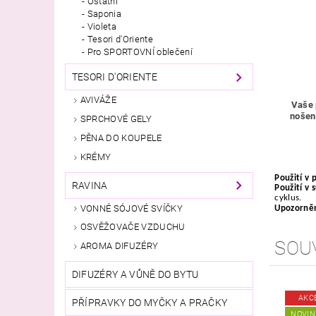
Ostatní
Saponia
Violeta
Tesori d'Oriente
Pro SPORTOVNÍ oblečení
TESORI D'ORIENTE
AVIVÁŽE
Vaše 
nošen
SPRCHOVÉ GELY
PĚNA DO KOUPELE
KRÉMY
Použití v 
RAVINA
Použití v 
cyklus.
VONNÉ SÓJOVÉ SVÍČKY
Upozorně
OSVĚŽOVAČE VZDUCHU
SOU
AROMA DIFUZÉRY
DIFUZÉRY A VŮNĚ DO BYTU
AKC
PŘÍPRAVKY DO MYČKY A PRAČKY
NOVIN