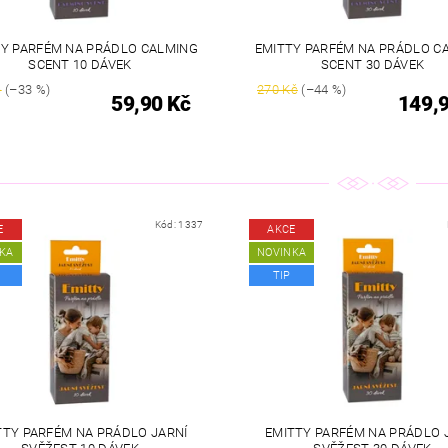
TY PARFÉM NA PRÁDLO CALMING
EMITTY PARFÉM NA PRÁDLO C
SCENT 10 DÁVEK
SCENT 30 DÁVEK
č
(–33 %)
270 Kč
(–44 %)
59,90 Kč
149,
Kód:
1337
E
AKCE
KA
NOVINKA
TIP
TTY PARFÉM NA PRÁDLO JARNÍ
EMITTY PARFÉM NA PRÁDLO 