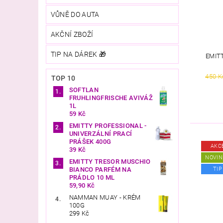
VŮNĚ DO AUTA
AKČNÍ ZBOŽÍ
TIP NA DÁREK 🎁
EMIT
450 K
TOP 10
SOFTLAN
FRUHLINGFRISCHE AVIVÁŽ
1L
59 Kč
EMITTY PROFESSIONAL -
UNIVERZÁLNÍ PRACÍ
PRÁŠEK 400G
AKC
39 Kč
NOVIN
EMITTY TRESOR MUSCHIO
BIANCO PARFÉM NA
TIP
PRÁDLO 10 ML
59,90 Kč
NAMMAN MUAY - KRÉM
100G
299 Kč