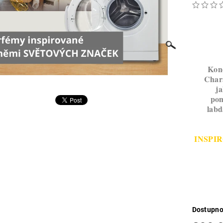
Konc
Chara
ja
pom
labd
INSPI
Dostupno