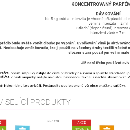
KONCENTROVANÝ PARFÉ
DÁVKOVÁNÍ
Na 5 kg prádla. Intenzitu je vhodné přizpůsobit dl
Jemná intenzita
= 2 ml
Střední (doporučená) intenzita
Intenzivní vůně = 7 ml
prádlo bude svěže vonět dlouho po vyprání. Uvolňování vůně je aktivován
í. Neobsahuje změkčovadla, lze ji použít na všechny druhy textilií včetně
složení stačí použít jen velmi mal
Již není třeba používat aviv
pračce
: obsah ampulky nalijte do čisté přihrádky na aviváž a spusťte standardní 
sušičce
: obsah ampulky nalijte na čistou bavlněnou textilii a nechte absorbovat. V
ní
: Nekombinujte s aviváží. Postupujte podle pokynů výrobce pračky a sušičky.
VISEJÍCÍ PRODUKTY
Kód:
128
E
AKCE
KA
NOVINKA