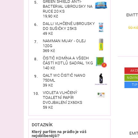
GREEN SHIELD ANTI-
BACTERIAL UBROUSKY NA
RUCE 20 KS
EMIT
19,90 Kč
DALLI VLHČENÉ UBROUSKY
90 K
DO SUŠIČKY 25KS
49 Kč
NAMMAN MUAY - OLEJ
120G
369 Kč
ČISTIČ KOMÍNA A VŠECH
ČÁSTÍ KOTLŮ SADPAL 1KG
140 Kč
AKC
QALT WC ČISTIČ NANO
NOVIN
750ML
39 Kč
TIP
VIOLETA VLHČENÝ
TOALETNÍ PAPÍR
DVOJBALENÍ 2X60KS
59 Kč
DOTAZNÍK
Který parfém na prádlo je váš
EMI
nejoblíbenější?