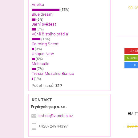
Arielka
90 K
(55%)
Blue dream
(6%)
Jarní svěžest
(7%)
Vůně čistého prádla
(16%)
Calming Scent
(3%)
AKC
Unique New
NOVIN
(5%)
Moleculle
TIP
(7%)
Tresor Muschio Bianco
(1%)
Počet hlasů:
317
KONTAKT
Frydrych-pap s.r.o.
EMIT
eshop
@
vunebis.cz
280 K
+420724944397