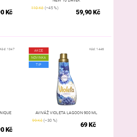
NEW 10 DÁVEK
110 Kč
(–45 %)
90 Kč
59,90 Kč
Kód:
1347
Kód:
1446
AKCE
NOVINKA
TIP
UNIQUE
AVIVÁŽ VIOLETA LAGOON 900 ML
99 Kč
(–30 %)
69 Kč
90 Kč