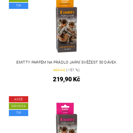
TIP
EMITTY PARFÉM NA PRÁDLO JARNÍ SVĚŽEST 50 DÁVEK
450 Kč
(–51 %)
219,90 Kč
AKCE
NOVINKA
TIP