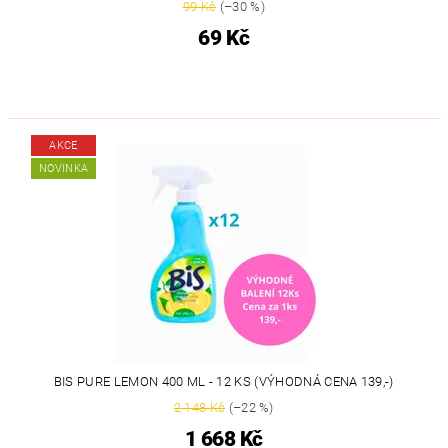
99 Kč
(–30 %)
69 Kč
AKCE
NOVINKA
BIS PURE LEMON 400 ML - 12 KS (VÝHODNÁ CENA 139,-)
2 148 Kč
(–22 %)
1 668 Kč