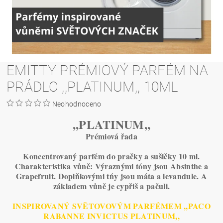
EMITTY PRÉMIOVÝ PARFÉM NA
PRÁDLO ,,PLATINUM,, 10ML
Neohodnoceno
,,PLATINUM,,
Prémiová řada
Koncentrovaný parfém do pračky a sušičky 10 ml.
C
harakteristika vůně: Výraznými tóny jsou Absinthe a
Grapefruit. Doplňkovými tńy jsou máta a levandule. A
základem vůně je cypřiš a pačuli.
INSPIROVANÝ SVĚTOVOVÝM PARFÉMEM ,,PACO
RABANNE INVICTUS PLATINUM,,