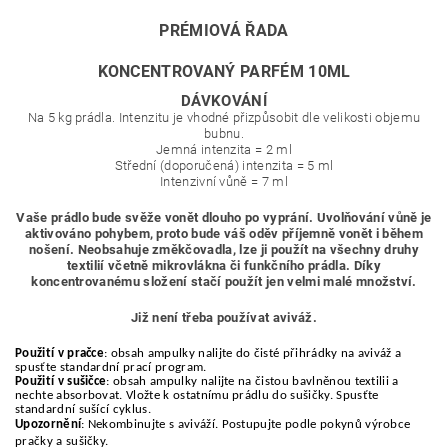
PRÉMIOVÁ ŘADA
KONCENTROVANÝ PARFÉM 10ML
DÁVKOVÁNÍ
Na 5 kg prádla. Intenzitu je vhodné přizpůsobit dle velikosti objemu
bubnu.
Jemná intenzita
= 2 ml
Střední (doporučená) intenzita
=
5 ml
Intenzivní vůně = 7 ml
Vaše prádlo bude svěže vonět dlouho po vyprání. Uvolňování vůně je
aktivováno pohybem, proto bude váš oděv příjemně vonět i během
nošení. Neobsahuje změkčovadla, lze ji použít na všechny druhy
textilií včetně mikrovlákna či funkčního prádla. Díky
koncentrovanému složení stačí použít jen velmi malé množství.
Již není třeba používat aviváž.
Použití v pračce
: obsah ampulky nalijte do čisté přihrádky na aviváž a
spusťte standardní prací program.
Použití v sušičce
: obsah ampulky nalijte na čistou bavlněnou textilii a
nechte absorbovat. Vložte k ostatnímu prádlu do sušičky. Spusťte
standardní sušící cyklus.
Upozornění
: Nekombinujte s aviváží. Postupujte podle pokynů výrobce
pračky a sušičky.