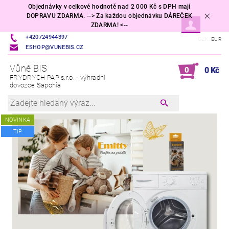
Objednávky v celkové hodnotě nad 2 000 Kč s DPH mají
DOPRAVU ZDARMA. --> Za každou objednávku DÁREČEK
ZDARMA! <--
+420724944397
CZK
EUR
ESHOP@VUNEBIS.CZ
Vůně BIS
0
0 Kč
FRYDRYCH PAP s.r.o. - výhradní
dovozce Saponia
NOVINKA
TIP