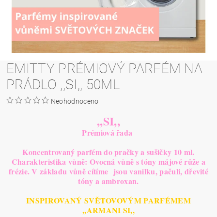
EMITTY PRÉMIOVÝ PARFÉM NA
PRÁDLO ,,SI,, 50ML
Neohodnoceno
,,SI,,
Prémiová řada
Koncentrovaný parfém do pračky a sušičky 10 ml.
C
harakteristika vůně: Ovocná vůně s tóny májové růže a
frézie. V základu vůně cítíme jsou vanilku, pačuli, dřevité
tóny a ambroxan.
INSPIROVANÝ SVĚTOVOVÝM PARFÉMEM
,,ARMANI SI,,