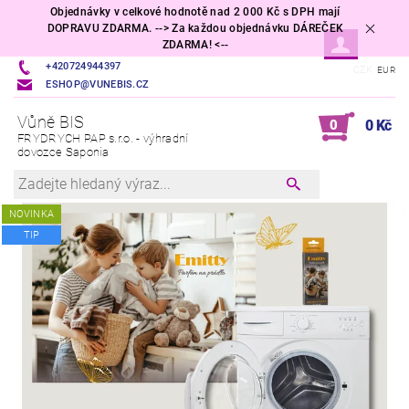
Objednávky v celkové hodnotě nad 2 000 Kč s DPH mají
DOPRAVU ZDARMA. --> Za každou objednávku DÁREČEK
ZDARMA! <--
+420724944397
CZK
EUR
ESHOP@VUNEBIS.CZ
Vůně BIS
0
0 Kč
FRYDRYCH PAP s.r.o. - výhradní
dovozce Saponia
NOVINKA
TIP