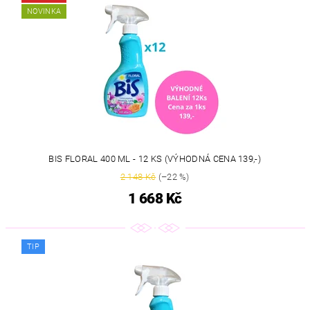
NOVINKA
BIS FLORAL 400 ML - 12 KS (VÝHODNÁ CENA 139,-)
2 148 Kč
(–22 %)
1 668 Kč
TIP