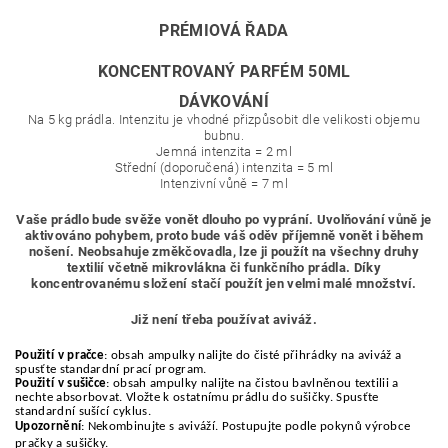
PRÉMIOVÁ ŘADA
KONCENTROVANÝ PARFÉM 50ML
DÁVKOVÁNÍ
Na 5 kg prádla. Intenzitu je vhodné přizpůsobit dle velikosti objemu
bubnu.
Jemná intenzita
= 2 ml
Střední (doporučená) intenzita
=
5 ml
Intenzivní vůně = 7 ml
Vaše prádlo bude svěže vonět dlouho po vyprání. Uvolňování vůně je
aktivováno pohybem, proto bude váš oděv příjemně vonět i během
nošení. Neobsahuje změkčovadla, lze ji použít na všechny druhy
textilií včetně mikrovlákna či funkčního prádla. Díky
koncentrovanému složení stačí použít jen velmi malé množství.
Již není třeba používat aviváž.
Použití v pračce
: obsah ampulky nalijte do čisté přihrádky na aviváž a
spusťte standardní prací program.
Použití v sušičce
: obsah ampulky nalijte na čistou bavlněnou textilii a
nechte absorbovat. Vložte k ostatnímu prádlu do sušičky. Spusťte
standardní sušící cyklus.
Upozornění
: Nekombinujte s aviváží. Postupujte podle pokynů výrobce
pračky a sušičky.