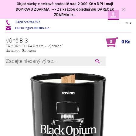
Objednávky v celkové hodnotě nad 2 000 Kč s DPH mají
DOPRAVU ZDARMA. --> Za každou objednávku DÁREČEK
ZDARMA! <--
+420724944397
CZK
EUR
ESHOP@VUNEBIS.CZ
Vůně BIS
0
0 Kč
FRYDRYCH PAP s.r.o. - výhradní
dovozce Saponia