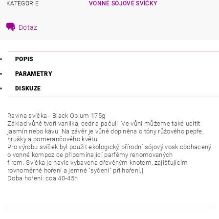
KATEGORIE
VONNÉ SÓJOVÉ SVÍČKY
Dotaz
POPIS
PARAMETRY
DISKUZE
Ravina svíčka - Black Opium 175g
Základ vůně tvoří vanilka, cedr a pačuli. Ve vůni můžeme také ucítit
jasmín nebo kávu. Na závěr je vůně doplněna o tóny růžového pepře,
hrušky a pomerančového květu.
Pro výrobu svíček byl použit ekologický, přírodní sójový vosk obohacený
o vonné kompozice připomínající parfémy renomovaných
firem.
Svíčka je navíc vybavena dřevěným knotem, zajišťujícím
rovnoměrné hoření a jemné "syčení" při hoření.|
Doba hoření: cca 40-45h