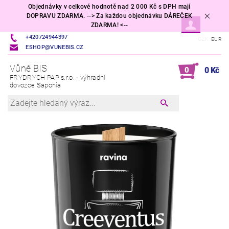
Objednávky v celkové hodnotě nad 2 000 Kč s DPH mají
DOPRAVU ZDARMA. --> Za každou objednávku DÁREČEK
ZDARMA! <--
+420724944397
CZK
EUR
ESHOP@VUNEBIS.CZ
Vůně BIS
0
0 Kč
FRYDRYCH PAP s.r.o. - výhradní
dovozce Saponia