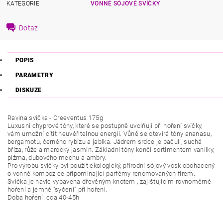
KATEGORIE
VONNÉ SÓJOVÉ SVÍČKY
Dotaz
POPIS
PARAMETRY
DISKUZE
Ravina svíčka - Creeventus 175g
Luxusní chyprové tóny, které se postupně uvolňují při hoření svíčky,
vám umožní cítit neuvěřitelnou energii. Vůně se otevírá tóny ananasu,
bergamotu, černého rybízu a jablka. Jádrem srdce je pačuli, suchá
bříza, růže a marocký jasmín. Základní tóny končí sortimentem vanilky,
pižma, dubového mechu a ambry.
Pro výrobu svíčky byl použit ekologický, přírodní sójový vosk obohacený
o vonné kompozice připomínající parfémy renomovaných firem.
Svíčka
je navíc vybavena dřevěným knotem , zajišťujícím rovnoměrné
hoření a jemné "syčení" při hoření.
Doba hoření: cca 40-45h