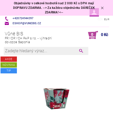
Objednávky v celkové hodnotě nad 2 000 Kč s DPH mají
DOPRAVU ZDARMA. --> Za každou objednávku DÁREČEK
ZDARMA! <--
+420724944397
CZK
EUR
ESHOP@VUNEBIS.CZ
Vůně BIS
0
0 Kč
FRYDRYCH PAP s.r.o. - výhradní
dovozce Saponia
AKCE
NOVINKA
TIP