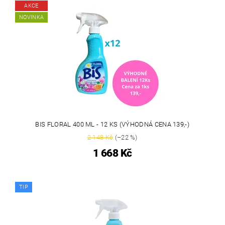
AKCE
NOVINKA
BIS FLORAL 400 ML - 12 KS (VÝHODNÁ CENA 139,-)
2 148 Kč
(–22 %)
1 668 Kč
TIP