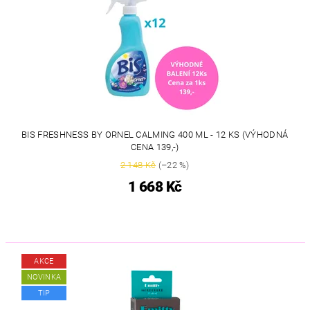
BIS FRESHNESS BY ORNEL CALMING 400 ML - 12 KS (VÝHODNÁ
CENA 139,-)
2 148 Kč
(–22 %)
1 668 Kč
AKCE
NOVINKA
TIP