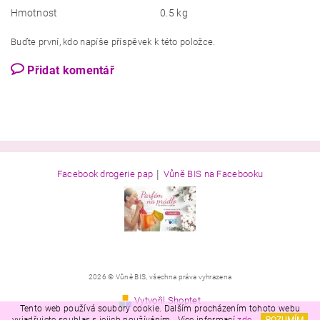
Hmotnost
0.5 kg
Buďte první, kdo napíše příspěvek k této položce.
Přidat komentář
|
Facebook drogerie pap
Vůně BIS na Facebooku
2026 © Vůně BIS, všechna práva vyhrazena
Vytvořil Shoptet
Tento web používá soubory cookie. Dalším procházením tohoto webu
vyjadřujete souhlas s jejich používáním.. Více informací
zde
.
ROZUMÍM