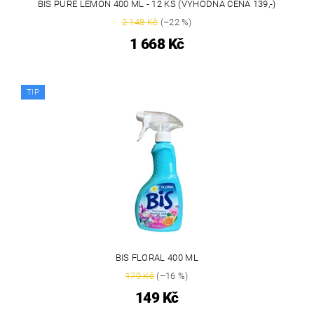
BIS PURE LEMON 400 ML - 12 KS (VÝHODNÁ CENA 139,-)
2 148 Kč
(–22 %)
1 668 Kč
TIP
BIS FLORAL 400 ML
179 Kč
(–16 %)
149 Kč