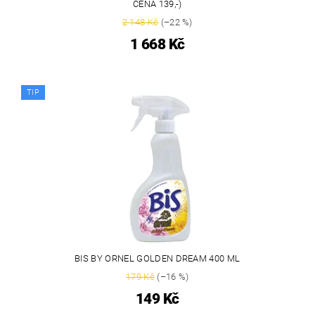
CENA 139,-)
2 148 Kč
(–22 %)
1 668 Kč
TIP
BIS BY ORNEL GOLDEN DREAM 400 ML
179 Kč
(–16 %)
149 Kč