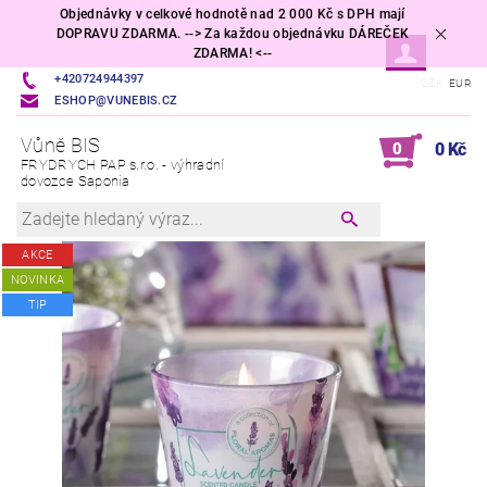
Objednávky v celkové hodnotě nad 2 000 Kč s DPH mají
DOPRAVU ZDARMA. --> Za každou objednávku DÁREČEK
ZDARMA! <--
+420724944397
CZK
EUR
ESHOP@VUNEBIS.CZ
Vůně BIS
0
0 Kč
FRYDRYCH PAP s.r.o. - výhradní
dovozce Saponia
AKCE
NOVINKA
TIP